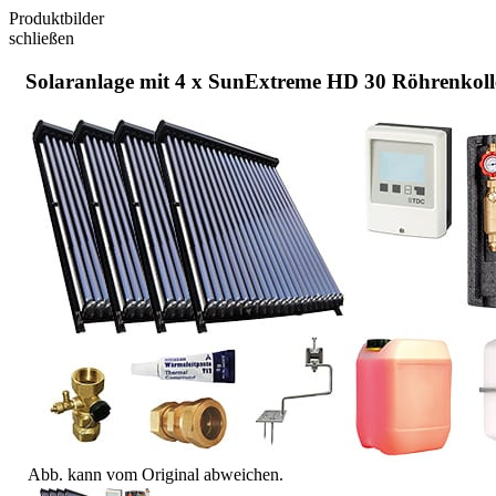
Produktbilder
schließen
Solaranlage mit 4 x SunExtreme HD 30 Röhrenkoll
Abb. kann vom Original abweichen.