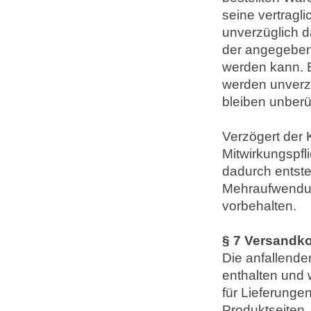
seine vertragli
unverzüglich da
der angegeben L
werden kann. B
werden unverzü
bleiben unberü
Verzögert der
Mitwirkungspfl
dadurch entst
Mehraufwendun
vorbehalten.
§ 7 Versandk
Die anfallende
enthalten und 
für Lieferunge
Produktseiten,