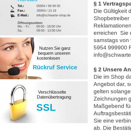
§ 1 Vertragsp
Tel.:
05954 / 99 99 00
Die Gültigkeit
Fax.:
05954 / 13 19
E-Mail.:
info@schwarte-shop.de
Shopbetreiber 
Öffnungszeiten:
Reklamationen
Mo. - Fr.:
09:00 - 18:00 Uhr
Sa.:
09:00 - 13:00 Uhr
erreichen Sie 
samstags von 9
5954 999900 F
Nutzen Sie ganz
bequem unseren
info@schwarte
kostenlosen
Rückruf Service
§ 2 Unsere An
Die im Shop da
Angebot dar, s
gelten solange
Verschlüsselte
Datenübertragung
Zeichnungen g
SSL
Maßgebend für 
Auftragsbestät
Sie eine verbi
ab. Die Bestät