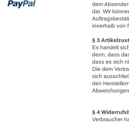
dem Absenden 
dar. Wir könne
Auftragsbestät
innerhalb von
§ 3 Artikelzus
Es handelt sic
denn, dass da
dass es sich n
Die dem Vertra
sich ausschlie
den Herstelle
Abweichungen b
§ 4 Widerrufs
Verbraucher ha