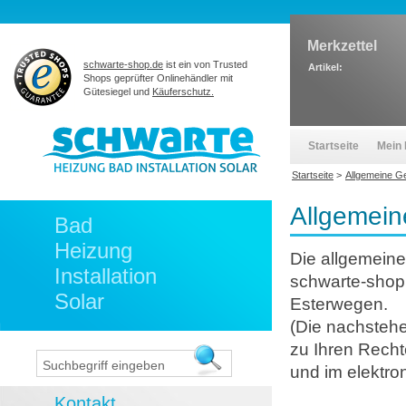
Merkzettel
schwarte-shop.de
ist ein von Trusted
Artikel:
Shops geprüfter Onlinehändler mit
Gütesiegel und
Käuferschutz.
Startseite
Mein 
Startseite
>
Allgemeine G
Allgemei
Bad
Heizung
Die allgemein
Installation
schwarte-shop.
Solar
Esterwegen.
(Die nachstehe
zu Ihren Recht
und im elektro
Kontakt