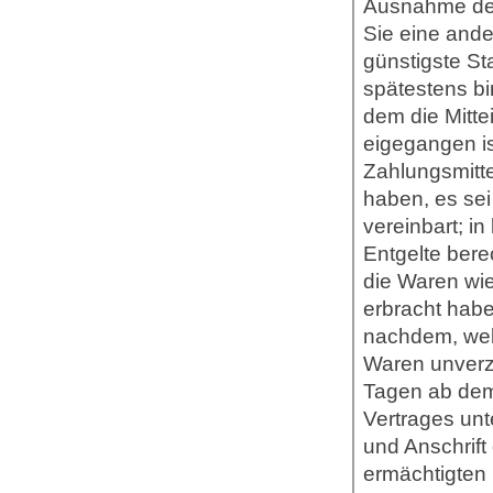
Ausnahme der
Sie eine ande
günstigste St
spätestens b
dem die Mitte
eigegangen i
Zahlungsmitte
haben, es sei
vereinbart; i
Entgelte bere
die Waren wi
erbracht habe
nachdem, welc
Waren unverzü
Tagen ab dem
Vertrages unt
und Anschrif
ermächtigten