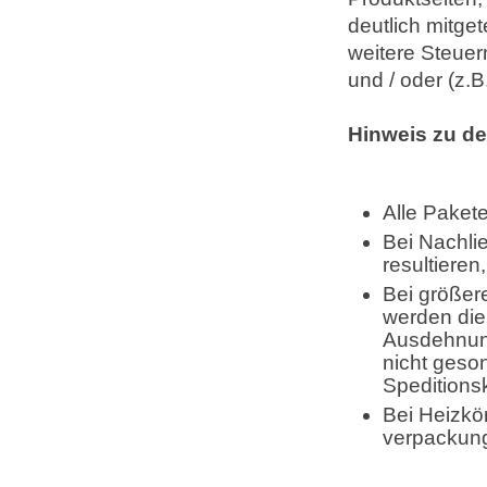
deutlich mitget
weitere Steuer
und / oder (z.
Hinweis zu d
Alle Paket
Bei Nachli
resultiere
Bei größer
werden die
Ausdehnung
nicht geson
Speditionsk
Bei Heizkö
verpackung