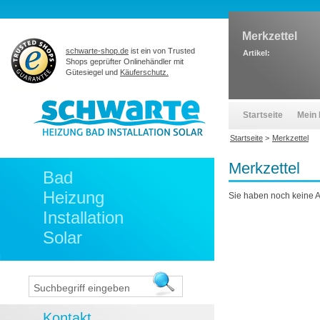
Merkzettel
schwarte-shop.de
ist ein von Trusted
Artikel:
Shops geprüfter Onlinehändler mit
Gütesiegel und
Käuferschutz.
Startseite
Mein 
Startseite
>
Merkzettel
Merkzettel
Bad
Heizung
Sie haben noch keine Ar
Installation
Solar
Kontakt