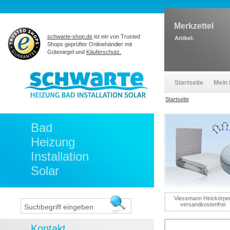
Merkzettel
schwarte-shop.de
ist ein von Trusted
Artikel:
Shops geprüfter Onlinehändler mit
Gütesiegel und
Käuferschutz.
Startseite
Mein 
Startseite
Bad
Heizung
Installation
Solar
Viessmann Heizkörpe
versandkostenfrei
Kontakt