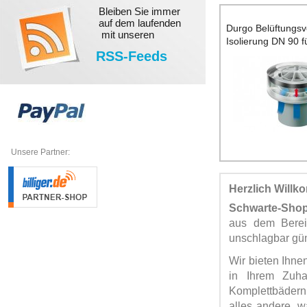
Bleiben Sie immer
auf dem laufenden
Durgo Belüftungsve
mit unseren
Isolierung DN 90 f
RSS-Feeds
Bäder
Unsere Partner:
Herzlich Will
Schwarte-Sho
aus dem Bere
unschlagbar gün
Wir bieten Ihne
in Ihrem Zuha
Komplettbädern
alles andere, 