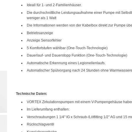
Ideall für 1- und 2-Familienhäuser.
Die durchschnittliche Leistungsaufnahme einer Pumpe mit Selbst
weniger als 1 Watt
Die Informationen werden von der Kabelbox direkt zur Pumpe üb
Betriebsanzeige
Anzeige Sensorfehler
5 Komfortstufen wählbar (One-Touch-Technologie)
Dauerlauf- und Dauerstopp Funktion (One-Touch-Technologie)
Automatische Erkennung eines Legionellenlaufs.
Automatischer Spülvorgang nach 24 Stunden ohne Warmwasser
Technische Daten:
VORTEX Zirkulationspumpen mit einem V-Pumpengehäuse haben 
Im Lieferumfang enthalten:
Verschraubungen 1 1/4" IG x Schraub-/Lötfitting 1/2" AG und 15 
Rückschlagventil
Kugelabsperrhahn