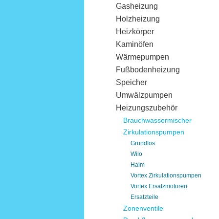
Gasheizung
Holzheizung
Heizkörper
Kaminöfen
Wärmepumpen
Fußbodenheizung
Speicher
Umwälzpumpen
Heizungszubehör
Brauchwassermischer
Zirkulationspumpen
Grundfos
Wilo
Halm
Vortex Zirkulationspumpen
Vortex Ersatzmotoren
Ersatzteile
Zonenventile