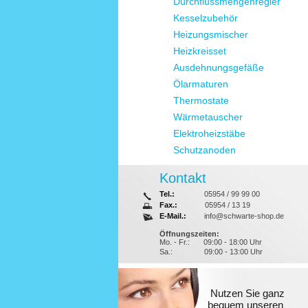
Durchflussmengenregler
Kesselzubehör
Heizungsmischer
Heizkreisset
Ausdehnungsgefäße
Ölarmaturen
Thermostate
Wärmetauscher
Elektroheizstäbe
Schutzanoden
Kontakt
Tel.:
05954 / 99 99 00
Fax.:
05954 / 13 19
E-Mail.:
info@schwarte-shop.de
Öffnungszeiten:
Mo. - Fr.:
09:00 - 18:00 Uhr
Sa.:
09:00 - 13:00 Uhr
Nutzen Sie ganz
bequem unseren