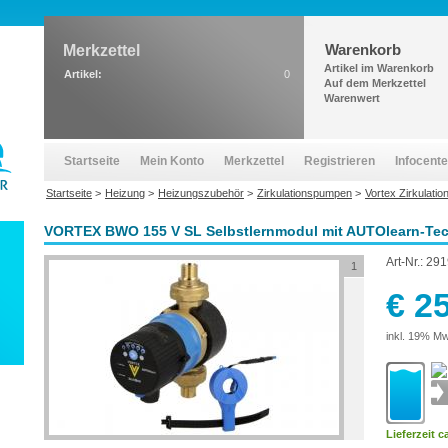
Warenkorb
Merkzettel
Artikel im Warenkorb
Artikel:
0
Auf dem Merkzettel
Warenwert
Startseite
Mein Konto
Merkzettel
Registrieren
Infocente
Startseite
>
Heizung
>
Heizungszubehör
>
Zirkulationspumpen
>
Vortex Zirkulati
VORTEX BWO 155 V SL Selbstlernmodul mit AUTOlearn-Te
Art-Nr.:
291
1
€ 2
inkl. 19% Mw
Lieferzeit c