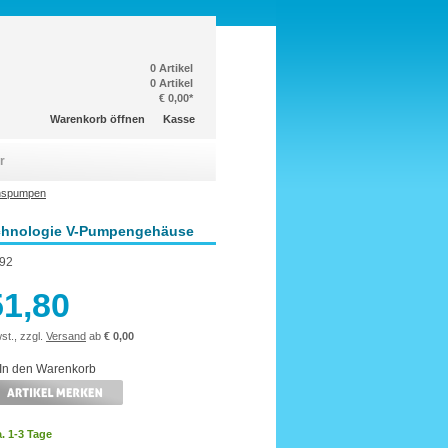
0 Artikel
0 Artikel
€ 0,00*
Warenkorb öffnen
Kasse
r
onspumpen
chnologie V-Pumpengehäuse
92
51,80
st., zzgl.
Versand
ab
€ 0,00
a. 1-3 Tage