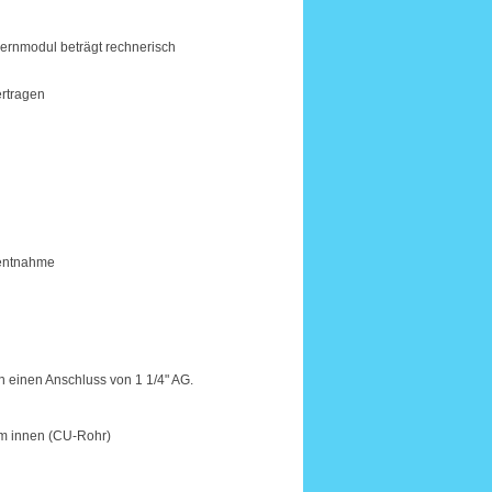
lernmodul beträgt rechnerisch
ertragen
entnahme
einen Anschluss von 1 1/4" AG.
mm innen (CU-Rohr)