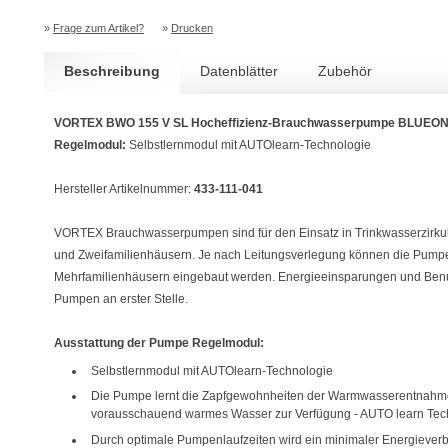
»
Frage zum Artikel?
»
Drucken
Beschreibung
Datenblätter
Zubehör
VORTEX BWO 155 V SL Hocheffizienz-Brauchwasserpumpe BLUEON
Regelmodul:
Selbstlernmodul mit AUTOlearn-Technologie
Hersteller Artikelnummer:
433-111-041
VORTEX Brauchwasserpumpen sind für den Einsatz in Trinkwasserzirkul
und
Zweifamilienhäusern. Je nach Leitungsverlegung können die Pumpe
Mehrfamilienhäusern eingebaut werden. Energieeinsparungen und Benu
Pumpen an erster Stelle.
Ausstattung der Pumpe Regelmodul:
Selbstlernmodul mit AUTOlearn-Technologie
Die Pumpe lernt die Zapfgewohnheiten der Warmwasserentnahme s
vorausschauend warmes Wasser zur Verfügung - AUTO learn Tec
Durch optimale Pumpenlaufzeiten wird ein minimaler Energieverbr