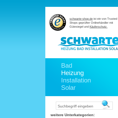
schwarte-shop.de
ist ein von Trusted
Shops geprüfter Onlinehändler mit
Gütesiegel und
Käuferschutz.
Bad
Heizung
Installation
Solar
weitere Unterkategorien: