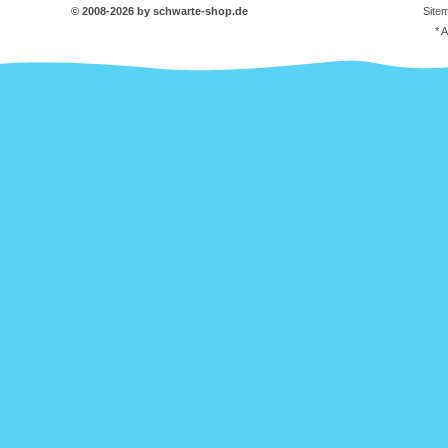
© 2008-2026 by schwarte-shop.de
Site
* 