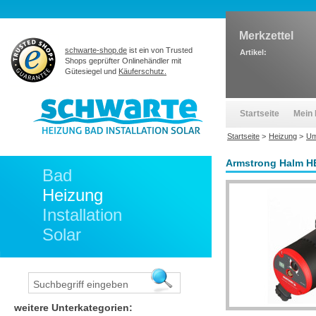
Merkzettel
schwarte-shop.de
ist ein von Trusted
Artikel:
Shops geprüfter Onlinehändler mit
Gütesiegel und
Käuferschutz.
Startseite
Mein 
Startseite
>
Heizung
>
Um
Armstrong Halm H
Bad
Heizung
Installation
Solar
weitere Unterkategorien: