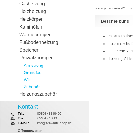
Gasheizung
»
Frage zum Artikel?
»
Holzheizung
Heizkörper
Beschreibung
Kaminöfen
Wärmepumpen
mit automatis
Fußbodenheizung
automatische 
Speicher
integrierte Na
Umwälzpumpen
Leistung: 5 bis
Armstrong
Grundfos
Wilo
Zubehör
Heizungszubehör
Kontakt
Tel.:
05954 / 99 99 00
Fax.:
05954 / 13 19
E-Mail.:
info@schwarte-shop.de
Öffnungszeiten: