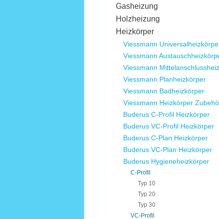
Gasheizung
Holzheizung
Heizkörper
Viessmann Universalheizkörpe
Viessmann Austauschheizkörp
Viessmann Mittelanschlusshei
Viessmann Planheizkörper
Viessmann Badheizkörper
Viessmann Heizkörper Zubehö
Buderus C-Profil Heizkörper
Buderus VC-Profil Heizkörper
Buderus C-Plan Heizkörper
Buderus VC-Plan Heizkörper
Buderus Hygieneheizkörper
C-Profil
Typ 10
Typ 20
Typ 30
VC-Profil