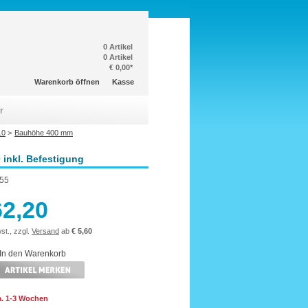
0 Artikel
0 Artikel
€ 0,00*
Warenkorb öffnen
Kasse
r
10
>
Bauhöhe 400 mm
 inkl. Befestigung
55
62,20
st., zzgl.
Versand
ab
€ 5,60
ca. 1-3 Wochen