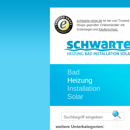
schwarte-shop.de
ist ein von Trusted
Shops geprüfter Onlinehändler mit
Gütesiegel und
Käuferschutz.
Bad
Heizung
Installation
Solar
weitere Unterkategorien: