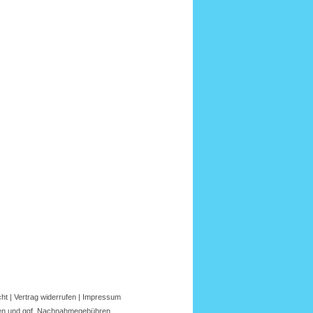
cht
|
Vertrag widerrufen
|
Impressum
en
und ggf.
Nachnahmegebühren
.