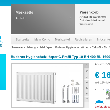
Warenkorb
Merkzettel
Artikel im Warenkorb
Artikel:
0
Auf dem Merkzettel
Warenwert
Startseite
Mein Konto
Merkzettel
Registrieren
Infocente
Startseite
>
Heizung
>
Heizkörper
>
Buderus Hygieneheizkörper
>
C-Profil
>
Typ 
Buderus Hygieneheizkörper C-Profil Typ 10 BH 400 BL 1600
Art-Nr.:
853
1
2
€ 1
3
4
inkl. 19% Mw
5
6
7
Lieferzeit 