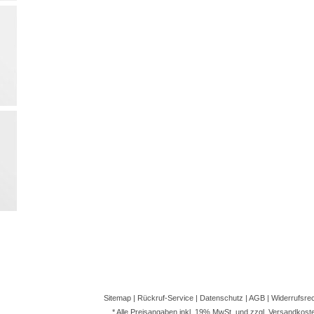
Sitemap
|
Rückruf-Service
|
Datenschutz
|
AGB
|
Widerrufsre
* Alle Preisangaben inkl. 19% MwSt. und zzgl.
Versandkost