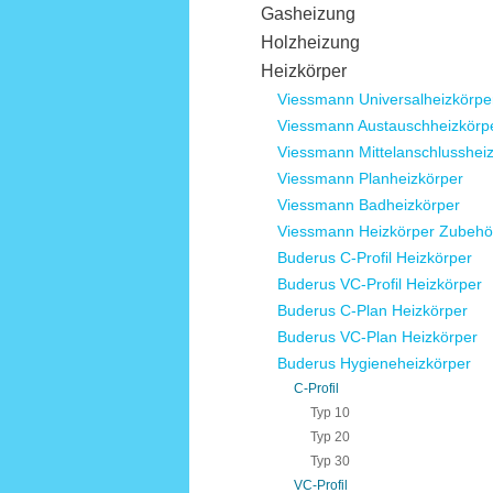
Gasheizung
Holzheizung
Heizkörper
Viessmann Universalheizkörpe
Viessmann Austauschheizkörp
Viessmann Mittelanschlusshei
Viessmann Planheizkörper
Viessmann Badheizkörper
Viessmann Heizkörper Zubehö
Buderus C-Profil Heizkörper
Buderus VC-Profil Heizkörper
Buderus C-Plan Heizkörper
Buderus VC-Plan Heizkörper
Buderus Hygieneheizkörper
C-Profil
Typ 10
Typ 20
Typ 30
VC-Profil