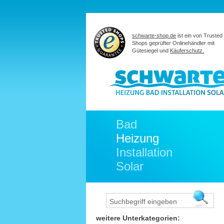
schwarte-shop.de
ist ein von Trusted
Shops geprüfter Onlinehändler mit
Gütesiegel und
Käuferschutz.
Bad
Heizung
Installation
Solar
weitere Unterkategorien: