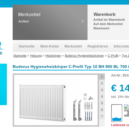
Warenkorb
Merkzettel
Artikel im Warenkorb
Artikel:
0
Auf dem Merkzettel
Warenwert
Startseite
Mein Konto
Merkzettel
Registrieren
Infocente
Startseite
>
Heizung
>
Heizkörper
>
Buderus Hygieneheizkörper
>
C-Profil
>
Typ 
Buderus Hygieneheizkörper C-Profil Typ 10 BH 900 BL 700 
Art-Nr.:
854
1
2
€ 1
3
4
inkl. 19% Mw
5
6
7
Lieferzeit 