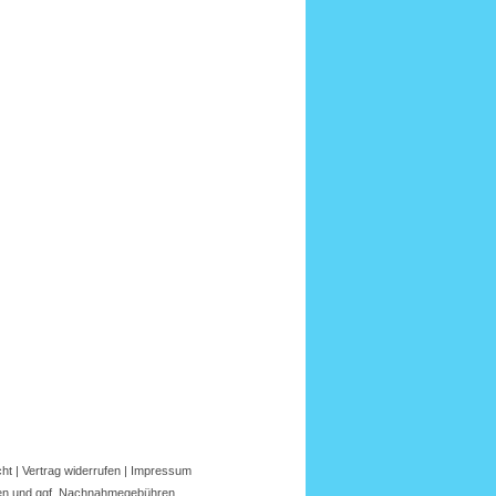
cht
|
Vertrag widerrufen
|
Impressum
en
und ggf.
Nachnahmegebühren
.