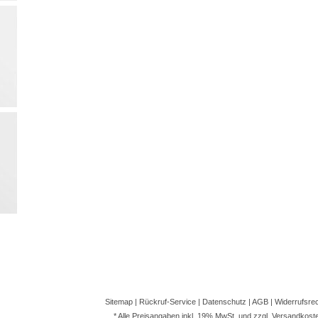
Sitemap
|
Rückruf-Service
|
Datenschutz
|
AGB
|
Widerrufsre
* Alle Preisangaben inkl. 19% MwSt. und zzgl.
Versandkost