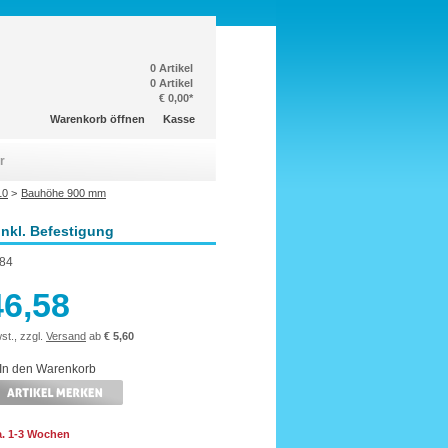
0 Artikel
0 Artikel
€ 0,00*
Warenkorb öffnen
Kasse
r
10
>
Bauhöhe 900 mm
inkl. Befestigung
84
46,58
st., zzgl.
Versand
ab
€ 5,60
ca. 1-3 Wochen