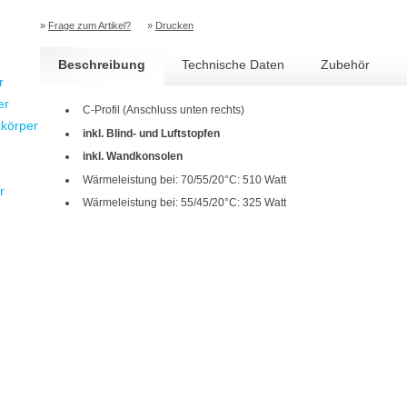
»
Frage zum Artikel?
»
Drucken
Beschreibung
Technische Daten
Zubehör
r
er
C-Profil (Anschluss unten rechts)
zkörper
inkl. Blind- und Luftstopfen
inkl. Wandkonsolen
Wärmeleistung bei: 70/55/20°C: 510 Watt
r
Wärmeleistung bei: 55/45/20°C: 325 Watt