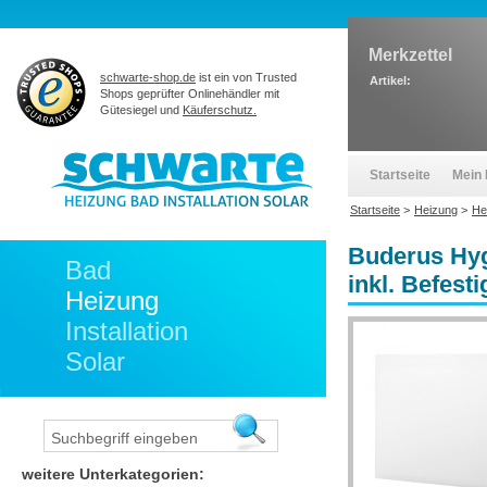
Merkzettel
schwarte-shop.de
ist ein von Trusted
Artikel:
Shops geprüfter Onlinehändler mit
Gütesiegel und
Käuferschutz.
Startseite
Mein 
Startseite
>
Heizung
>
He
Buderus Hyg
Bad
inkl. Befest
Heizung
Installation
Solar
weitere Unterkategorien: