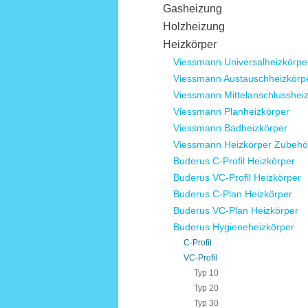
Gasheizung
Holzheizung
Heizkörper
Viessmann Universalheizkörpe
Viessmann Austauschheizkörp
Viessmann Mittelanschlusshei
Viessmann Planheizkörper
Viessmann Badheizkörper
Viessmann Heizkörper Zubehö
Buderus C-Profil Heizkörper
Buderus VC-Profil Heizkörper
Buderus C-Plan Heizkörper
Buderus VC-Plan Heizkörper
Buderus Hygieneheizkörper
C-Profil
VC-Profil
Typ 10
Typ 20
Typ 30