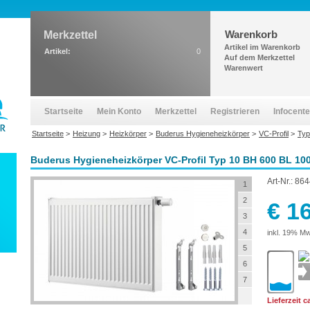
Warenkorb
Merkzettel
Artikel im Warenkorb
Artikel:
0
Auf dem Merkzettel
Warenwert
Startseite
Mein Konto
Merkzettel
Registrieren
Infocente
Startseite
>
Heizung
>
Heizkörper
>
Buderus Hygieneheizkörper
>
VC-Profil
>
Typ
Buderus Hygieneheizkörper VC-Profil Typ 10 BH 600 BL 100
Art-Nr.:
864
1
2
€ 1
3
4
inkl. 19% Mw
5
6
7
Lieferzeit 