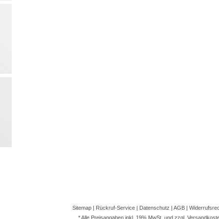
Sitemap
|
Rückruf-Service
|
Datenschutz
|
AGB
|
Widerrufsre
* Alle Preisangaben inkl. 19% MwSt. und zzgl.
Versandkost