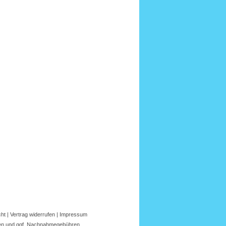
cht
|
Vertrag widerrufen
|
Impressum
en
und ggf.
Nachnahmegebühren
.