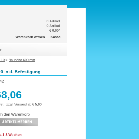
0 Artikel
0 Artikel
€ 0,00*
Warenkorb öffnen
Kasse
r
 10
>
Bauhöhe 600 mm
0 inkl. Befestigung
42
68,06
st., zzgl.
Versand
ab
€ 5,60
ca. 1-3 Wochen