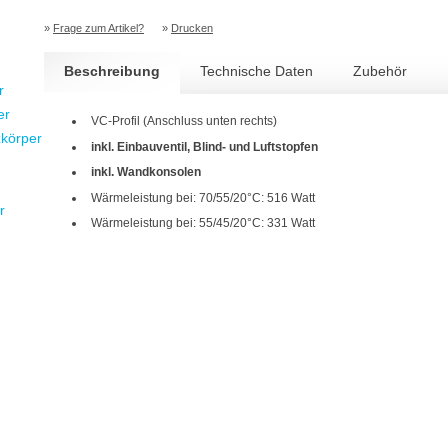
»
Frage zum Artikel?
»
Drucken
Beschreibung
Technische Daten
Zubehör
r
er
VC-Profil (Anschluss unten rechts)
zkörper
inkl. Einbauventil, Blind- und Luftstopfen
inkl. Wandkonsolen
Wärmeleistung bei: 70/55/20°C: 516 Watt
r
Wärmeleistung bei: 55/45/20°C: 331 Watt