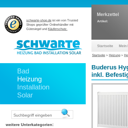
Merkzettel
schwarte-shop.de
ist ein von Trusted
Artikel:
Shops geprüfter Onlinehändler mit
Gütesiegel und
Käuferschutz.
Startseite
Mein 
Startseite
>
Heizung
>
He
Buderus Hyg
Bad
inkl. Befest
Heizung
Installation
Solar
weitere Unterkategorien: