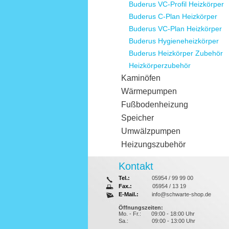
Buderus VC-Profil Heizkörper
Buderus C-Plan Heizkörper
Buderus VC-Plan Heizkörper
Buderus Hygieneheizkörper
Buderus Heizkörper Zubehör
Heizkörperzubehör
Kaminöfen
Wärmepumpen
Fußbodenheizung
Speicher
Umwälzpumpen
Heizungszubehör
Kontakt
Tel.:
05954 / 99 99 00
Fax.:
05954 / 13 19
E-Mail.:
info@schwarte-shop.de
Öffnungszeiten:
Mo. - Fr.:
09:00 - 18:00 Uhr
Sa.:
09:00 - 13:00 Uhr