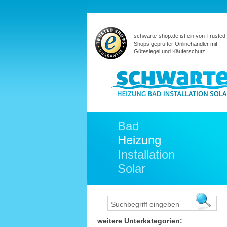
schwarte-shop.de
ist ein von Trusted
Shops geprüfter Onlinehändler mit
Gütesiegel und
Käuferschutz.
Bad
Heizung
Installation
Solar
weitere Unterkategorien: