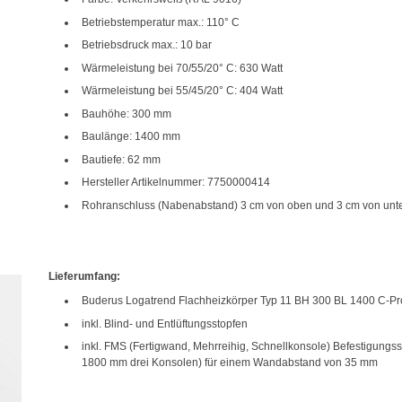
Betriebstemperatur max.: 110° C
Betriebsdruck max.: 10 bar
Wärmeleistung bei 70/55/20° C: 630 Watt
Wärmeleistung bei 55/45/20° C: 404 Watt
Bauhöhe: 300 mm
Baulänge: 1400 mm
Bautiefe: 62 mm
Hersteller Artikelnummer: 7750000414
Rohranschluss (Nabenabstand) 3 cm von oben und 3 cm von unt
Lieferumfang:
Buderus Logatrend Flachheizkörper Typ 11 BH 300 BL 1400 C-Pro
inkl. Blind- und Entlüftungsstopfen
inkl. FMS (Fertigwand, Mehrreihig, Schnellkonsole) Befestigung
1800 mm drei Konsolen) für einem Wandabstand von 35 mm