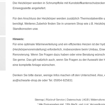
Die Heizkörper werden in Schrumpffolie mit Kunststoffkantenschutzecke
Einwegpalette angeliefert.
Für den Anschluss der Heizkörper werden zusätzlich Thermostatventile
benötigt. Weiteres Zubehör finden Sie in unserem Shop wie z.B. Heizkör
Standkonsolen usw.
Hinweis:
Für eine optimale Wärmeverteilung und ein effizientes Heizen ist der hy
(Heizkörpervoreinstellung) erforderlich, insbesondere beim Umbau, Erwe
Renovierung. Wenn Sie Fragen dazu haben oder eine Beratung wünschen,
Sie gerne. Das gilt natürlich auch, wenn Sie Fragen zu der Auswahl der
eine komplette Anlage wünschen.
Denken Sie bitte daran, wenige Infos machen oft den Unterschied. Also, 
as@schwarte-shop.de oder Tel. 05954-925831
Sitemap
|
Rückruf-Service
|
Datenschutz
|
AGB
|
Widerrufsre
* Alle Preisangaben inkl. 19% MwSt. und zzgl.
Versandkost