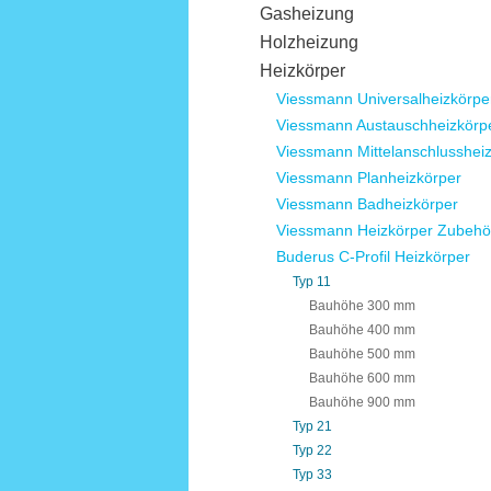
Gasheizung
Holzheizung
Heizkörper
Viessmann Universalheizkörpe
Viessmann Austauschheizkörp
Viessmann Mittelanschlusshei
Viessmann Planheizkörper
Viessmann Badheizkörper
Viessmann Heizkörper Zubehö
Buderus C-Profil Heizkörper
Typ 11
Bauhöhe 300 mm
Bauhöhe 400 mm
Bauhöhe 500 mm
Bauhöhe 600 mm
Bauhöhe 900 mm
Typ 21
Typ 22
Typ 33