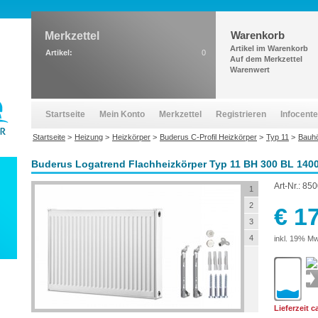
Warenkorb
Merkzettel
Artikel im Warenkorb
Artikel:
0
Auf dem Merkzettel
Warenwert
Startseite
Mein Konto
Merkzettel
Registrieren
Infocente
Startseite
>
Heizung
>
Heizkörper
>
Buderus C-Profil Heizkörper
>
Typ 11
>
Bauh
Buderus Logatrend Flachheizkörper Typ 11 BH 300 BL 1400 
Art-Nr.:
850
1
2
€ 1
3
4
inkl. 19% Mw
Lieferzeit 