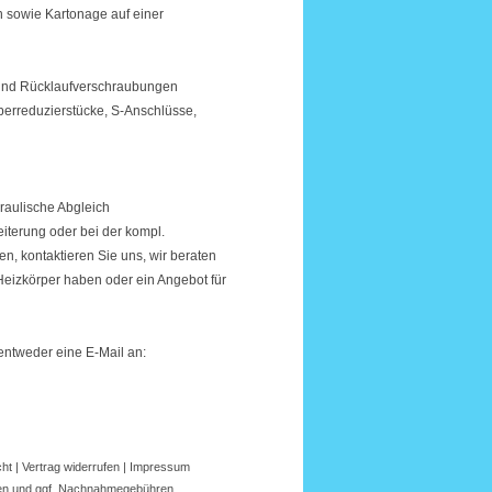
n sowie Kartonage auf einer
 und Rücklaufverschraubungen
perreduzierstücke, S-Anschlüsse,
draulische Abgleich
iterung oder bei der kompl.
 kontaktieren Sie uns, wir beraten
 Heizkörper haben oder ein Angebot für
entweder eine E-Mail an:
cht
|
Vertrag widerrufen
|
Impressum
en
und ggf.
Nachnahmegebühren
.