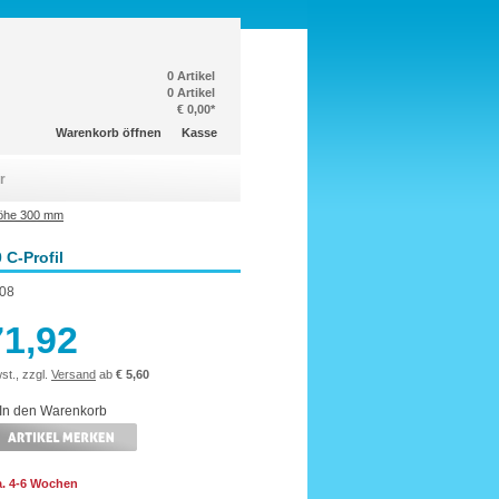
0 Artikel
0 Artikel
€ 0,00*
Warenkorb öffnen
Kasse
r
öhe 300 mm
C-Profil
08
71,92
st., zzgl.
Versand
ab
€ 5,60
ca. 4-6 Wochen