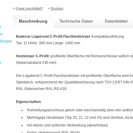
»
Frage zum Artikel?
»
Drucken
Beschreibung
Technische Daten
Datenblätter
r
er
Buderus Logatrend C-Profil Flachheizkörper
Kompaktausführung
zkörper
Typ: 11 Höhe: 300 mm Länge: 1400 mm
Heizkörper C-Profil:
profilierte Oberfläche mit Rohranschlüsse seitlich l
r
(Nabenabstand 240 mm)
Der Logatrend C-Profil Flachheizkörper mit profilierter Oberfläche wird h
Stahlblech, entsprechend der Qualitätssicherung nach TÜV CERT DIN IS
RAL-Gütezeichen RAL-RG 618.
Eigenschaften:
Rohrleitungsanschluss gleich oder wechselseitig über vier seitlich
Mehrlagige Heizkörper (Typ 20, 21, 22 und 33) sind drehbar, da k
mit oberer und seitlicher Verkleidung (abnehmbar)
Farbe: Verkehrsweiß (RAL 9016)