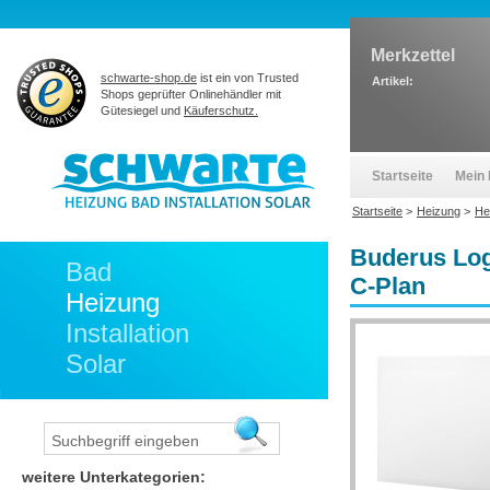
Merkzettel
schwarte-shop.de
ist ein von Trusted
Artikel:
Shops geprüfter Onlinehändler mit
Gütesiegel und
Käuferschutz.
Startseite
Mein 
Startseite
>
Heizung
>
He
Buderus Log
Bad
C-Plan
Heizung
Installation
Solar
weitere Unterkategorien: