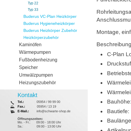
Typ 22
Typ 33
Rohrleitungsan
Buderus VC-Plan Heizkörper
Anschlussmuf
Buderus Hygieneheizkörper
Buderus Heizkörper Zubehör
Montage, ein
Heizkörperzubehör
Beschreibung
Kaminöfen
Wärmepumpen
C-Plan L
Fußbodenheizung
Druckstu
Speicher
Betriebs
Umwälzpumpen
Wärmelei
Heizungszubehör
Wärmelei
Kontakt
Bauhöhe
Tel.:
05954 / 99 99 00
Fax.:
05954 / 13 19
Bautiefe
E-Mail.:
info@schwarte-shop.de
Öffnungszeiten:
Bauläng
Mo. - Fr.:
09:00 - 18:00 Uhr
Sa.:
09:00 - 13:00 Uhr
Artikeln