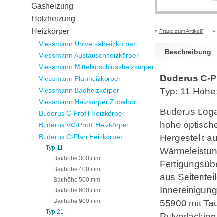
Gasheizung
Holzheizung
Heizkörper
»
Frage zum Artikel?
»
Viessmann Universalheizkörper
Beschreibung
Viessmann Austauschheizkörper
Viessmann Mittelanschlussheizkörper
Buderus C-P
Viessmann Planheizkörper
Viessmann Badheizkörper
Typ: 11 Höh
Viessmann Heizkörper Zubehör
Buderus Logat
Buderus C-Profil Heizkörper
hohe optisch
Buderus VC-Profil Heizkörper
Buderus C-Plan Heizkörper
Hergestellt a
Typ 11
Wärmeleistun
Bauhöhe 300 mm
Fertigungsüb
Bauhöhe 400 mm
aus Seitentei
Bauhöhe 500 mm
Innereinigun
Bauhöhe 600 mm
Bauhöhe 900 mm
55900 mit Ta
Typ 21
Pulverlackier