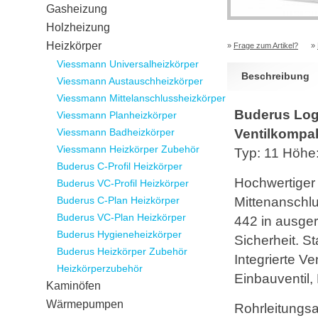
Gasheizung
Holzheizung
Heizkörper
»
Frage zum Artikel?
»
Viessmann Universalheizkörper
Beschreibung
Viessmann Austauschheizkörper
Viessmann Mittelanschlussheizkörper
Buderus Loga
Viessmann Planheizkörper
Viessmann Badheizkörper
Ventilkompak
Viessmann Heizkörper Zubehör
Typ: 11 Höh
Buderus C-Profil Heizkörper
Hochwertiger 
Buderus VC-Profil Heizkörper
Buderus C-Plan Heizkörper
Mittenanschlu
Buderus VC-Plan Heizkörper
442 in ausger
Buderus Hygieneheizkörper
Sicherheit. St
Buderus Heizkörper Zubehör
Integrierte Ve
Heizkörperzubehör
Einbauventil,
Kaminöfen
Wärmepumpen
Rohrleitungs