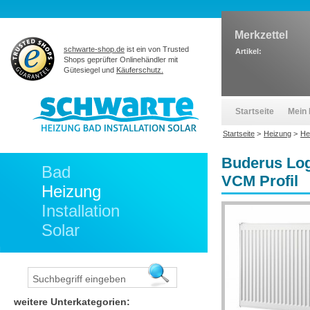
Merkzettel
schwarte-shop.de
ist ein von Trusted
Artikel:
Shops geprüfter Onlinehändler mit
Gütesiegel und
Käuferschutz.
Startseite
Mein 
Startseite
>
Heizung
>
He
Buderus Log
Bad
VCM Profil
Heizung
Installation
Solar
weitere Unterkategorien: