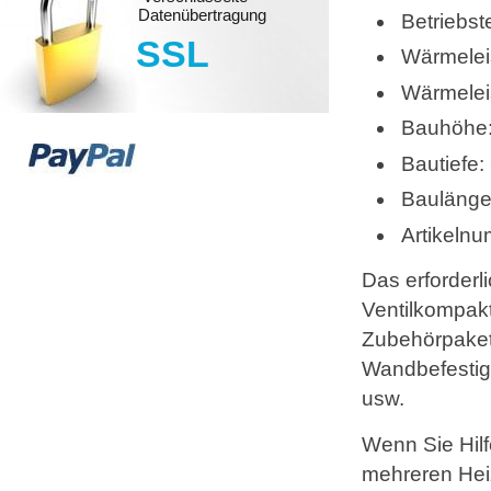
Datenübertragung
Betriebs
SSL
Wärmelei
Wärmelei
Bauhöhe
Bautiefe
Baulänge
Artikeln
Das erforderl
Ventilkompakt
Zubehörpaket 
Wandbefestig
usw.
Wenn Sie Hilf
mehreren Heiz