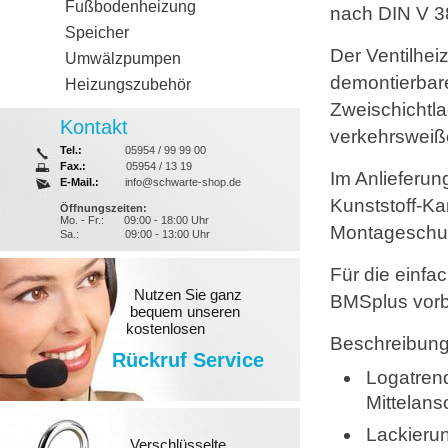
Fußbodenheizung
nach DIN V 38
Speicher
Der Ventilhei
Umwälzpumpen
demontierbar
Heizungszubehör
Zweischichtl
Kontakt
verkehrsweiß
Tel.:
05954 / 99 99 00
Fax.:
05954 / 13 19
Im Anlieferun
E-Mail.:
info@schwarte-shop.de
Kunststoff-K
Öffnungszeiten:
Mo. - Fr.:
09:00 - 18:00 Uhr
Montageschut
Sa.:
09:00 - 13:00 Uhr
Für die einf
Nutzen Sie ganz
BMSplus vorbe
bequem unseren
kostenlosen
Beschreibung
Rückruf Service
Logatren
Mittelans
Lackieru
Verschlüsselte