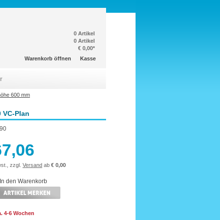
0 Artikel
0 Artikel
€ 0,00*
Warenkorb öffnen
Kasse
r
höhe 600 mm
0 VC-Plan
90
67,06
st., zzgl.
Versand
ab
€ 0,00
ca. 4-6 Wochen