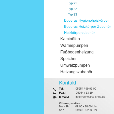
Typ 21
Typ 22
Typ 33
Buderus Hygieneheizkörper
Buderus Heizkörper Zubehör
Heizkörperzubehör
Kaminöfen
Wärmepumpen
Fußbodenheizung
Speicher
Umwälzpumpen
Heizungszubehör
Kontakt
Tel.:
05954 / 99 99 00
Fax.:
05954 / 13 19
E-Mail.:
info@schwarte-shop.de
Öffnungszeiten:
Mo. - Fr.:
09:00 - 18:00 Uhr
Sa.:
09:00 - 13:00 Uhr