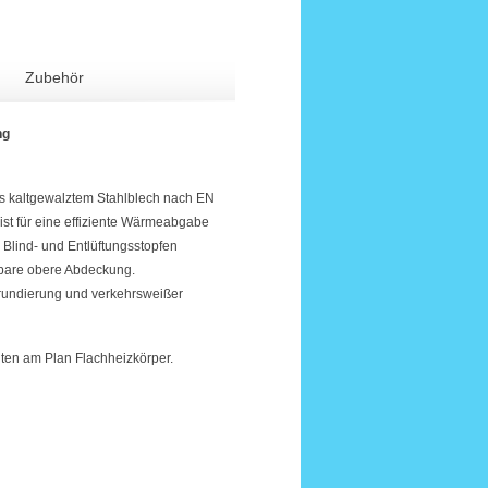
Zubehör
ng
s kaltgewalztem Stahlblech nach EN
 ist für eine effiziente Wärmeabgabe
, Blind- und Entlüftungsstopfen
hmbare obere Abdeckung.
rundierung und verkehrsweißer
ten am Plan Flachheizkörper.