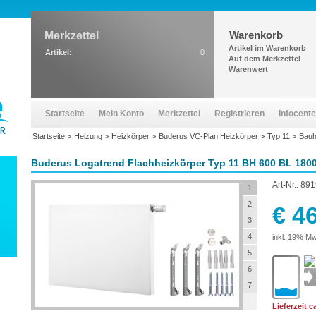
Warenkorb
Merkzettel
Artikel im Warenkorb
Artikel:
0
Auf dem Merkzettel
Warenwert
Startseite
Mein Konto
Merkzettel
Registrieren
Infocente
Startseite
>
Heizung
>
Heizkörper
>
Buderus VC-Plan Heizkörper
>
Typ 11
>
Bau
Buderus Logatrend Flachheizkörper Typ 11 BH 600 BL 180
Art-Nr.:
891
1
2
€ 4
3
4
inkl. 19% Mw
5
6
7
Lieferzeit 