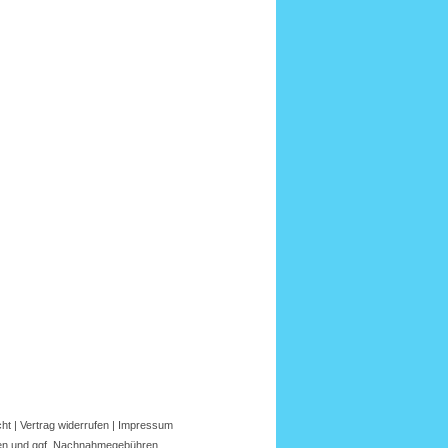
cht
|
Vertrag widerrufen
|
Impressum
en
und ggf.
Nachnahmegebühren
.