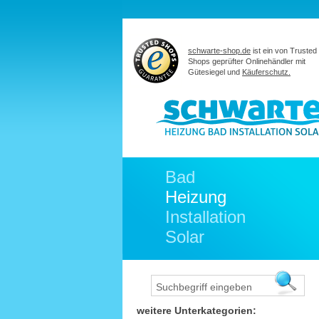
schwarte-shop.de
ist ein von Trusted
Shops geprüfter Onlinehändler mit
Gütesiegel und
Käuferschutz.
Bad
Heizung
Installation
Solar
weitere Unterkategorien: