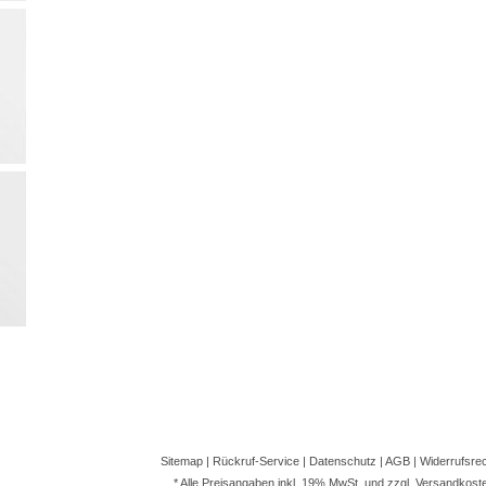
Sitemap
|
Rückruf-Service
|
Datenschutz
|
AGB
|
Widerrufsre
* Alle Preisangaben inkl. 19% MwSt. und zzgl.
Versandkost