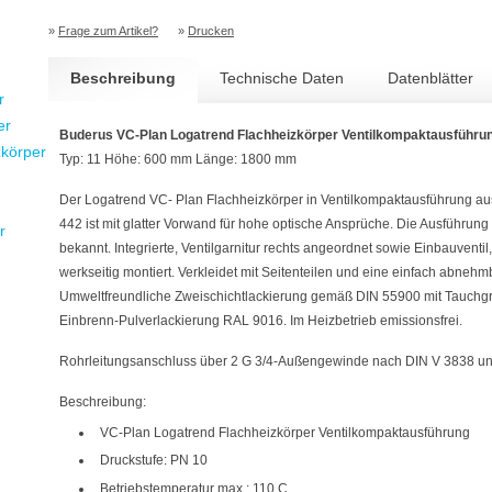
»
Frage zum Artikel?
»
Drucken
Beschreibung
Technische Daten
Datenblätter
r
er
Buderus VC-Plan Logatrend Flachheizkörper Ventilkompaktausführu
zkörper
Typ: 11 Höhe: 600 mm Länge: 1800 mm
Der Logatrend VC- Plan Flachheizkörper in Ventilkompaktausführung au
442 ist mit glatter Vorwand für hohe optische Ansprüche. Die Ausführung
r
bekannt. Integrierte, Ventilgarnitur rechts angeordnet sowie Einbauventil
werkseitig montiert. Verkleidet mit Seitenteilen und eine einfach abne
Umweltfreundliche Zweischichtlackierung gemäß DIN 55900 mit Tauchg
Einbrenn-Pulverlackierung RAL 9016. Im Heizbetrieb emissionsfrei.
Rohrleitungsanschluss über 2 G 3/4-Außengewinde nach DIN V 3838 un
Beschreibung:
VC-Plan Logatrend Flachheizkörper Ventilkompaktausführung
Druckstufe: PN 10
Betriebstemperatur max.: 110 C