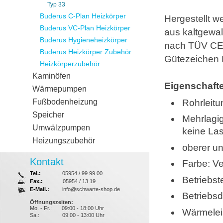
Typ 33
Buderus C-Plan Heizkörper
Hergestellt w
Buderus VC-Plan Heizkörper
aus kaltgewal
Buderus Hygieneheizkörper
nach TÜV CER
Buderus Heizkörper Zubehör
Gütezeichen
Heizkörperzubehör
Kaminöfen
Eigenschaft
Wärmepumpen
Rohrleit
Fußbodenheizung
Speicher
Mehrlagig
Umwälzpumpen
keine Las
Heizungszubehör
oberer un
Kontakt
Farbe: V
Tel.:
05954 / 99 99 00
Betriebst
Fax.:
05954 / 13 19
E-Mail.:
info@schwarte-shop.de
Betriebsd
Öffnungszeiten:
Mo. - Fr.:
09:00 - 18:00 Uhr
Wärmelei
Sa.:
09:00 - 13:00 Uhr