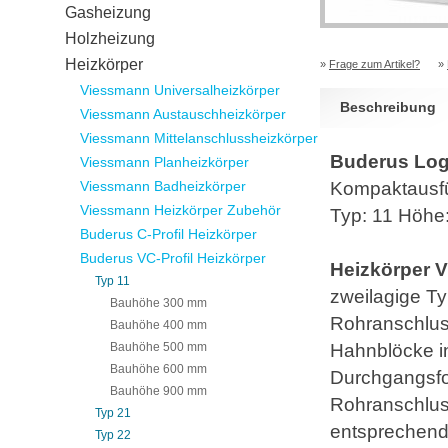
Gasheizung
Holzheizung
Heizkörper
»
Frage zum Artikel?
»
Viessmann Universalheizkörper
Beschreibung
Viessmann Austauschheizkörper
Viessmann Mittelanschlussheizkörper
Buderus Loga
Viessmann Planheizkörper
Viessmann Badheizkörper
Kompaktausf
Viessmann Heizkörper Zubehör
Typ: 11 Höh
Buderus C-Profil Heizkörper
Buderus VC-Profil Heizkörper
Heizkörper V
Typ 11
zweilagige Ty
Bauhöhe 300 mm
Rohranschluss
Bauhöhe 400 mm
Bauhöhe 500 mm
Hahnblöcke i
Bauhöhe 600 mm
Durchgangsfo
Bauhöhe 900 mm
Rohranschlus
Typ 21
entsprechend
Typ 22