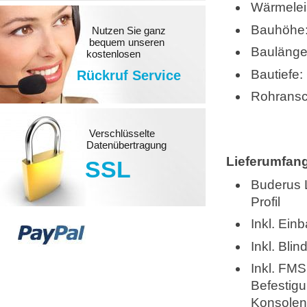
Wärmelei
Bauhöhe
Nutzen Sie ganz
bequem unseren
Bauläng
kostenlosen
Bautiefe
Rückruf Service
Rohransch
Verschlüsselte
Datenübertragung
Lieferumfan
SSL
Buderus 
Profil
Inkl. Ein
Inkl. Bli
Inkl. FMS
Befestig
Konsolen