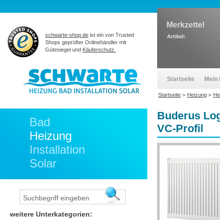
Merkzettel
schwarte-shop.de
ist ein von Trusted
Artikel:
Shops geprüfter Onlinehändler mit
Gütesiegel und
Käuferschutz.
Startseite
Mein 
Startseite
>
Heizung
>
He
Buderus Log
Bad
VC-Profil
Heizung
Installation
Solar
weitere Unterkategorien: