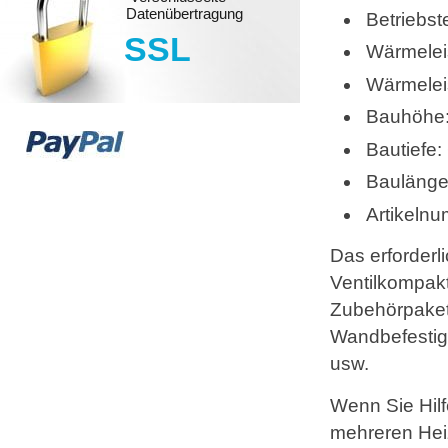
Datenübertragung
Betriebs
SSL
Wärmelei
Wärmelei
Bauhöhe
Bautiefe
Bauläng
Artikeln
Das erforderl
Ventilkompakt
Zubehörpaket 
Wandbefestig
usw.
Wenn Sie Hilf
mehreren Heiz