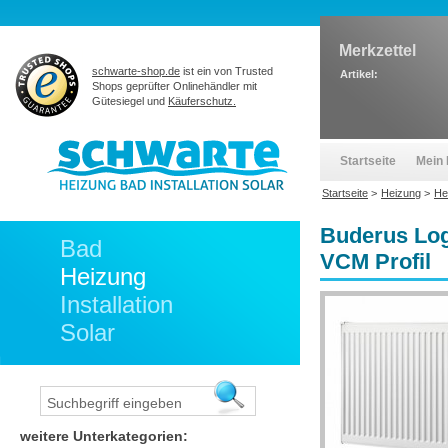
Merkzettel
schwarte-shop.de
ist ein von Trusted
Artikel:
Shops geprüfter Onlinehändler mit
Gütesiegel und
Käuferschutz.
Startseite
Mein 
Startseite
>
Heizung
>
He
Buderus Log
Bad
VCM Profil
Heizung
Installation
Solar
weitere Unterkategorien: