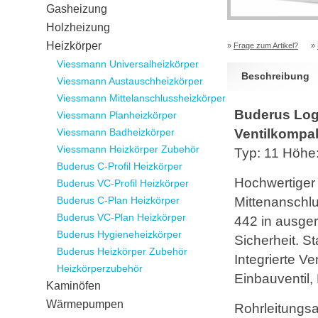
Gasheizung
Holzheizung
Heizkörper
»
Frage zum Artikel?
»
Viessmann Universalheizkörper
Beschreibung
Viessmann Austauschheizkörper
Viessmann Mittelanschlussheizkörper
Buderus Loga
Viessmann Planheizkörper
Viessmann Badheizkörper
Ventilkompak
Viessmann Heizkörper Zubehör
Typ: 11 Höh
Buderus C-Profil Heizkörper
Hochwertiger 
Buderus VC-Profil Heizkörper
Buderus C-Plan Heizkörper
Mittenanschlu
Buderus VC-Plan Heizkörper
442 in ausger
Buderus Hygieneheizkörper
Sicherheit. St
Buderus Heizkörper Zubehör
Integrierte Ve
Heizkörperzubehör
Einbauventil,
Kaminöfen
Wärmepumpen
Rohrleitungs