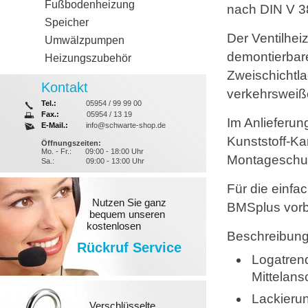
Fußbodenheizung
nach DIN V 38
Speicher
Der Ventilhei
Umwälzpumpen
demontierbar
Heizungszubehör
Zweischichtl
Kontakt
verkehrsweiß
Tel.:
05954 / 99 99 00
Fax.:
05954 / 13 19
Im Anlieferun
E-Mail.:
info@schwarte-shop.de
Kunststoff-K
Öffnungszeiten:
Mo. - Fr.:
09:00 - 18:00 Uhr
Montageschut
Sa.:
09:00 - 13:00 Uhr
Für die einf
Nutzen Sie ganz
BMSplus vorbe
bequem unseren
kostenlosen
Beschreibung
Rückruf Service
Logatren
Mittelans
Lackieru
Verschlüsselte