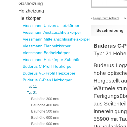
Gasheizung
Holzheizung
Heizkörper
»
Frage zum Artikel?
»
Viessmann Universalheizkörper
Beschreibung
Viessmann Austauschheizkörper
Viessmann Mittelanschlussheizkörper
Buderus C-P
Viessmann Planheizkörper
Viessmann Badheizkörper
Typ: 21 Höh
Viessmann Heizkörper Zubehör
Buderus Logat
Buderus C-Profil Heizkörper
hohe optisch
Buderus VC-Profil Heizkörper
Buderus C-Plan Heizkörper
Hergestellt a
Typ 11
Wärmeleistun
Typ 21
Fertigungsüb
Bauhöhe 300 mm
aus Seitentei
Bauhöhe 400 mm
Innereinigun
Bauhöhe 500 mm
Bauhöhe 600 mm
55900 mit Ta
Bauhöhe 900 mm
Pulverlackier