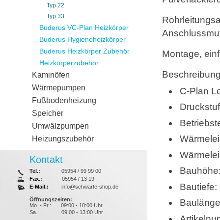
Typ 22
Typ 33
Rohrleitungsan
Buderus VC-Plan Heizkörper
Anschlussmuf
Buderus Hygieneheizkörper
Buderus Heizkörper Zubehör
Montage, ein
Heizkörperzubehör
Beschreibung
Kaminöfen
Wärmepumpen
C-Plan L
Fußbodenheizung
Druckstu
Speicher
Betriebs
Umwälzpumpen
Wärmelei
Heizungszubehör
Wärmelei
Kontakt
Bauhöhe
Tel.:
05954 / 99 99 00
Fax.:
05954 / 13 19
Bautiefe
E-Mail.:
info@schwarte-shop.de
Öffnungszeiten:
Bauläng
Mo. - Fr.:
09:00 - 18:00 Uhr
Sa.:
09:00 - 13:00 Uhr
Artikeln