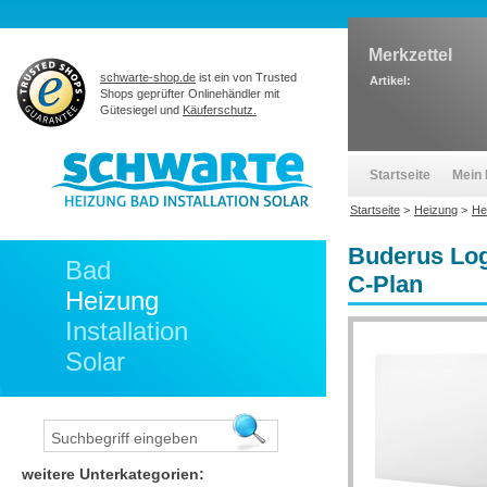
Merkzettel
schwarte-shop.de
ist ein von Trusted
Artikel:
Shops geprüfter Onlinehändler mit
Gütesiegel und
Käuferschutz.
Startseite
Mein 
Startseite
>
Heizung
>
He
Buderus Log
Bad
C-Plan
Heizung
Installation
Solar
weitere Unterkategorien: