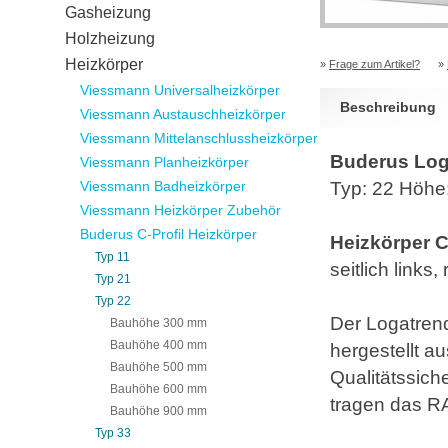
Gasheizung
Holzheizung
Heizkörper
»
Frage zum Artikel?
»
Viessmann Universalheizkörper
Beschreibung
Viessmann Austauschheizkörper
Viessmann Mittelanschlussheizkörper
Buderus Loga
Viessmann Planheizkörper
Viessmann Badheizkörper
Typ: 22 Höh
Viessmann Heizkörper Zubehör
Buderus C-Profil Heizkörper
Heizkörper C-
Typ 11
seitlich link
Typ 21
Typ 22
Der Logatrend 
Bauhöhe 300 mm
Bauhöhe 400 mm
hergestellt a
Bauhöhe 500 mm
Qualitätssic
Bauhöhe 600 mm
tragen das R
Bauhöhe 900 mm
Typ 33