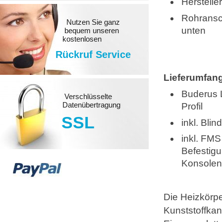
Herstell
Rohransc
Nutzen Sie ganz
unten
bequem unseren
kostenlosen
Rückruf Service
Lieferumfan
Buderus 
Verschlüsselte
Datenübertragung
Profil
SSL
inkl. Bli
inkl. FMS
Befestig
Konsolen
Die Heizkörpe
Kunststoffka