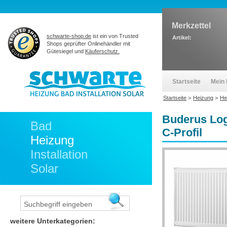
Merkzettel
schwarte-shop.de
ist ein von Trusted
Artikel:
Shops geprüfter Onlinehändler mit
Gütesiegel und
Käuferschutz.
Startseite
Mein 
Startseite
>
Heizung
>
He
Buderus Log
Bad
C-Profil
Heizung
Installation
Solar
weitere Unterkategorien: