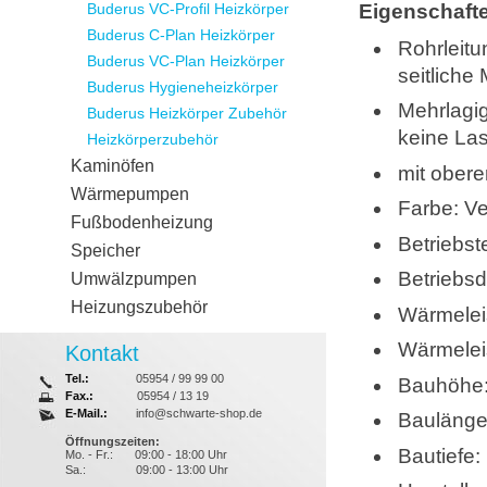
Buderus VC-Profil Heizkörper
Eigenschaft
Buderus C-Plan Heizkörper
Rohrleitu
Buderus VC-Plan Heizkörper
seitliche
Buderus Hygieneheizkörper
Mehrlagig
Buderus Heizkörper Zubehör
keine Las
Heizkörperzubehör
Kaminöfen
mit obere
Wärmepumpen
Farbe: V
Fußbodenheizung
Betriebst
Speicher
Betriebsd
Umwälzpumpen
Heizungszubehör
Wärmelei
Wärmelei
Kontakt
Tel.:
05954 / 99 99 00
Bauhöhe
Fax.:
05954 / 13 19
E-Mail.:
info@schwarte-shop.de
Baulänge
Öffnungszeiten:
Bautiefe
Mo. - Fr.:
09:00 - 18:00 Uhr
Sa.:
09:00 - 13:00 Uhr