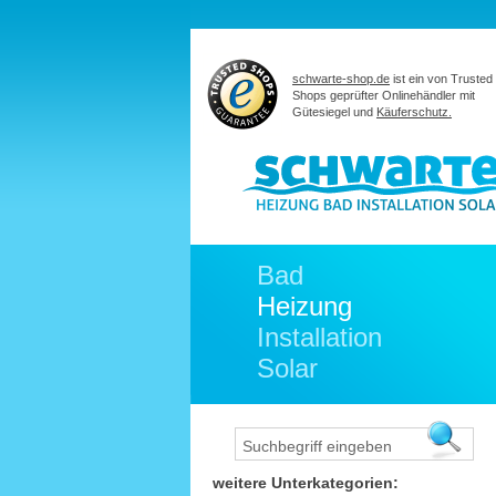
schwarte-shop.de
ist ein von Trusted
Shops geprüfter Onlinehändler mit
Gütesiegel und
Käuferschutz.
Bad
Heizung
Installation
Solar
weitere Unterkategorien: