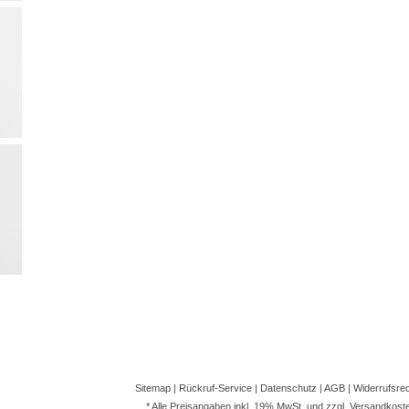
Sitemap
|
Rückruf-Service
|
Datenschutz
|
AGB
|
Widerrufsre
* Alle Preisangaben inkl. 19% MwSt. und zzgl.
Versandkost