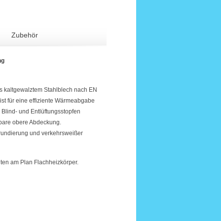
Zubehör
ng
s kaltgewalztem Stahlblech nach EN
 ist für eine effiziente Wärmeabgabe
, Blind- und Entlüftungsstopfen
hmbare obere Abdeckung.
rundierung und verkehrsweißer
ten am Plan Flachheizkörper.