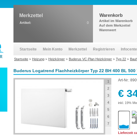
Warenkorb
Merkzettel
Artikel im Warenkorb
Artikel:
0
Auf dem Merkzettel
Warenwert
Startseite
Mein Konto
Merkzettel
Registrieren
Infocente
Startseite
>
Heizung
>
Heizkörper
>
Buderus VC-Plan Heizkörper
>
Typ 22
>
Bau
Buderus Logatrend Flachheizkörper Typ 22 BH 400 BL 500
Art-Nr.:
890
1
2
€ 3
3
4
inkl. 19% Mw
5
6
7
Lieferzeit 