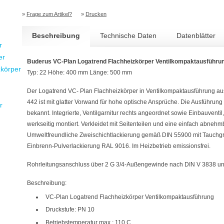
»
Frage zum Artikel?
»
Drucken
Beschreibung
Technische Daten
Datenblätter
r
er
Buderus VC-Plan Logatrend Flachheizkörper Ventilkompaktausführu
zkörper
Typ: 22 Höhe: 400 mm Länge: 500 mm
Der Logatrend VC- Plan Flachheizkörper in Ventilkompaktausführung au
442 ist mit glatter Vorwand für hohe optische Ansprüche. Die Ausführung
r
bekannt. Integrierte, Ventilgarnitur rechts angeordnet sowie Einbauventil
werkseitig montiert. Verkleidet mit Seitenteilen und eine einfach abne
Umweltfreundliche Zweischichtlackierung gemäß DIN 55900 mit Tauchg
Einbrenn-Pulverlackierung RAL 9016. Im Heizbetrieb emissionsfrei.
Rohrleitungsanschluss über 2 G 3/4-Außengewinde nach DIN V 3838 un
Beschreibung:
VC-Plan Logatrend Flachheizkörper Ventilkompaktausführung
Druckstufe: PN 10
Betriebstemperatur max.: 110 C