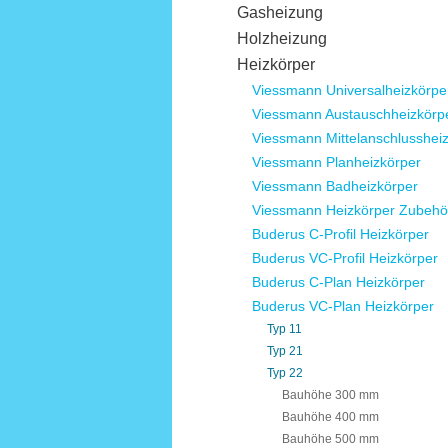
Gasheizung
Holzheizung
Heizkörper
Viessmann Universalheizkörpe
Viessmann Austauschheizkörp
Viessmann Mittelanschlusshei
Viessmann Planheizkörper
Viessmann Badheizkörper
Viessmann Heizkörper Zubehö
Buderus C-Profil Heizkörper
Buderus VC-Profil Heizkörper
Buderus C-Plan Heizkörper
Buderus VC-Plan Heizkörper
Typ 11
Typ 21
Typ 22
Bauhöhe 300 mm
Bauhöhe 400 mm
Bauhöhe 500 mm