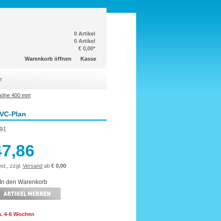
0 Artikel
0 Artikel
€ 0,00*
Warenkorb öffnen
Kasse
r
höhe 400 mm
 VC-Plan
91
47,86
st., zzgl.
Versand
ab
€ 0,00
ca. 4-6 Wochen