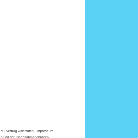
cht
|
Vertrag widerrufen
|
Impressum
en
und ggf.
Nachnahmegebühren
.