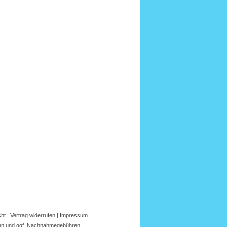
cht
|
Vertrag widerrufen
|
Impressum
en
und ggf.
Nachnahmegebühren
.