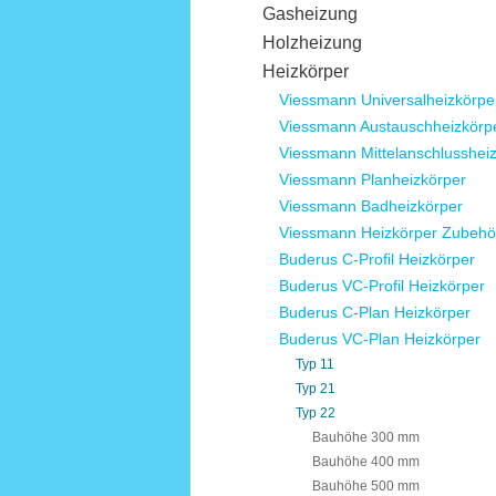
Gasheizung
Holzheizung
Heizkörper
Viessmann Universalheizkörpe
Viessmann Austauschheizkörp
Viessmann Mittelanschlusshei
Viessmann Planheizkörper
Viessmann Badheizkörper
Viessmann Heizkörper Zubehö
Buderus C-Profil Heizkörper
Buderus VC-Profil Heizkörper
Buderus C-Plan Heizkörper
Buderus VC-Plan Heizkörper
Typ 11
Typ 21
Typ 22
Bauhöhe 300 mm
Bauhöhe 400 mm
Bauhöhe 500 mm