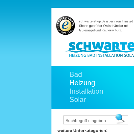
schwarte-shop.de
ist ein von Trusted
Shops geprüfter Onlinehändler mit
Gütesiegel und
Käuferschutz.
Bad
Heizung
Installation
Solar
weitere Unterkategorien: