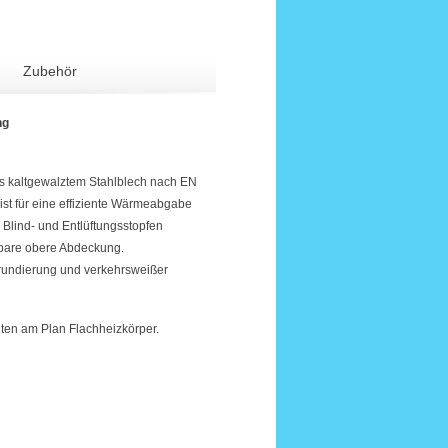
Zubehör
ng
s kaltgewalztem Stahlblech nach EN
 ist für eine effiziente Wärmeabgabe
, Blind- und Entlüftungsstopfen
hmbare obere Abdeckung.
rundierung und verkehrsweißer
ten am Plan Flachheizkörper.