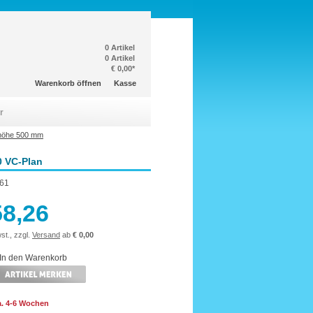
0 Artikel
0 Artikel
€ 0,00*
Warenkorb öffnen
Kasse
r
höhe 500 mm
0 VC-Plan
61
58,26
st., zzgl.
Versand
ab
€ 0,00
ca. 4-6 Wochen