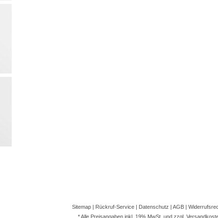
Sitemap
|
Rückruf-Service
|
Datenschutz
|
AGB
|
Widerrufsre
* Alle Preisangaben inkl. 19% MwSt. und zzgl.
Versandkost