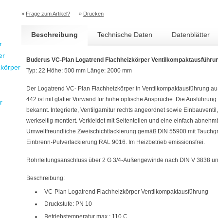
»
Frage zum Artikel?
»
Drucken
Beschreibung
Technische Daten
Datenblätter
r
er
Buderus VC-Plan Logatrend Flachheizkörper Ventilkompaktausführu
zkörper
Typ: 22 Höhe: 500 mm Länge: 2000 mm
Der Logatrend VC- Plan Flachheizkörper in Ventilkompaktausführung au
442 ist mit glatter Vorwand für hohe optische Ansprüche. Die Ausführung
r
bekannt. Integrierte, Ventilgarnitur rechts angeordnet sowie Einbauventil
werkseitig montiert. Verkleidet mit Seitenteilen und eine einfach abne
Umweltfreundliche Zweischichtlackierung gemäß DIN 55900 mit Tauchg
Einbrenn-Pulverlackierung RAL 9016. Im Heizbetrieb emissionsfrei.
Rohrleitungsanschluss über 2 G 3/4-Außengewinde nach DIN V 3838 un
Beschreibung:
VC-Plan Logatrend Flachheizkörper Ventilkompaktausführung
Druckstufe: PN 10
Betriebstemperatur max.: 110 C