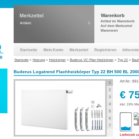
Warenkorb
Merkzettel
Artikel im Warenkorb
Artikel:
0
Auf dem Merkzettel
Warenwert
Startseite
Mein Konto
Merkzettel
Registrieren
Infocente
Startseite
>
Heizung
>
Heizkörper
>
Buderus VC-Plan Heizkörper
>
Typ 22
>
Bau
Buderus Logatrend Flachheizkörper Typ 22 BH 500 BL 200
Art-Nr.:
891
1
2
€ 7
3
4
inkl. 19% Mw
5
6
7
Lieferzeit 