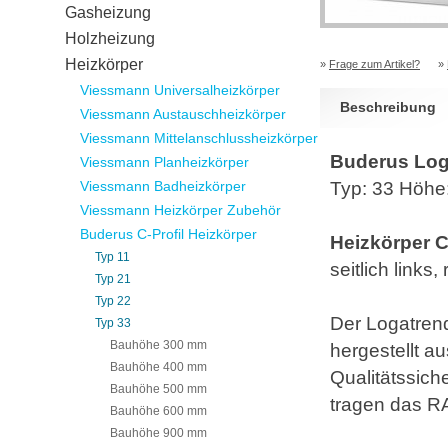
Gasheizung
Holzheizung
Heizkörper
»
Frage zum Artikel?
»
Viessmann Universalheizkörper
Beschreibung
Viessmann Austauschheizkörper
Viessmann Mittelanschlussheizkörper
Buderus Loga
Viessmann Planheizkörper
Viessmann Badheizkörper
Typ: 33 Höh
Viessmann Heizkörper Zubehör
Buderus C-Profil Heizkörper
Heizkörper C-
Typ 11
seitlich link
Typ 21
Typ 22
Der Logatrend 
Typ 33
Bauhöhe 300 mm
hergestellt a
Bauhöhe 400 mm
Qualitätssic
Bauhöhe 500 mm
tragen das R
Bauhöhe 600 mm
Bauhöhe 900 mm