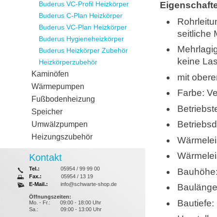
Buderus VC-Profil Heizkörper
Eigenschaft
Buderus C-Plan Heizkörper
Rohrleitu
Buderus VC-Plan Heizkörper
seitliche
Buderus Hygieneheizkörper
Mehrlagig
Buderus Heizkörper Zubehör
keine Las
Heizkörperzubehör
Kaminöfen
mit obere
Wärmepumpen
Farbe: V
Fußbodenheizung
Betriebst
Speicher
Betriebsd
Umwälzpumpen
Heizungszubehör
Wärmelei
Wärmelei
Kontakt
Tel.:
05954 / 99 99 00
Bauhöhe
Fax.:
05954 / 13 19
E-Mail.:
info@schwarte-shop.de
Bauläng
Öffnungszeiten:
Bautiefe
Mo. - Fr.:
09:00 - 18:00 Uhr
Sa.:
09:00 - 13:00 Uhr