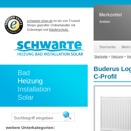
Merkzettel
schwarte-shop.de
ist ein von Trusted
Artikel:
Shops geprüfter Onlinehändler mit
Gütesiegel und
Käuferschutz.
Startseite
Mein 
Startseite
>
Heizung
>
He
Buderus Log
Bad
C-Profil
Heizung
Installation
Solar
weitere Unterkategorien: