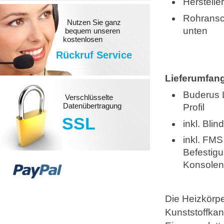
Herstell
Rohransc
Nutzen Sie ganz
unten
bequem unseren
kostenlosen
Rückruf Service
Lieferumfan
Buderus 
Verschlüsselte
Datenübertragung
Profil
SSL
inkl. Bli
inkl. FMS
Befestig
Konsolen
Die Heizkörpe
Kunststoffka