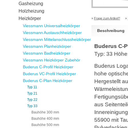
Gasheizung
Holzheizung
Heizkörper
»
Frage zum Artikel?
»
Viessmann Universalheizkörper
Beschreibung
Viessmann Austauschheizkörper
Viessmann Mittelanschlussheizkörper
Buderus C-P
Viessmann Planheizkörper
Viessmann Badheizkörper
Typ: 33 Höh
Viessmann Heizkörper Zubehör
Buderus Logat
Buderus C-Profil Heizkörper
hohe optisch
Buderus VC-Profil Heizkörper
Buderus C-Plan Heizkörper
Hergestellt a
Typ 11
Wärmeleistun
Typ 21
Fertigungsüb
Typ 22
aus Seitentei
Typ 33
Innereinigun
Bauhöhe 300 mm
Bauhöhe 400 mm
55900 mit Ta
Bauhöhe 500 mm
Pulverlackier