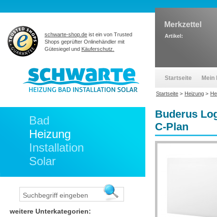
Merkzettel
schwarte-shop.de
ist ein von Trusted
Artikel:
Shops geprüfter Onlinehändler mit
Gütesiegel und
Käuferschutz.
Startseite
Mein 
Startseite
>
Heizung
>
He
Buderus Log
Bad
C-Plan
Heizung
Installation
Solar
weitere Unterkategorien: