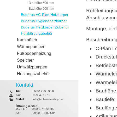
Bauhöhe 600 mm
Bauhöhe 900 mm
Rohrleitungsan
Buderus VC-Plan Heizkörper
Anschlussmuf
Buderus Hygieneheizkörper
Buderus Heizkörper Zubehör
Montage, ein
Heizkörperzubehör
Beschreibung
Kaminöfen
Wärmepumpen
C-Plan L
Fußbodenheizung
Druckstu
Speicher
Betriebs
Umwälzpumpen
Wärmelei
Heizungszubehör
Wärmelei
Kontakt
Bauhöhe
Tel.:
05954 / 99 99 00
Fax.:
05954 / 13 19
Bautiefe
E-Mail.:
info@schwarte-shop.de
Öffnungszeiten:
Bauläng
Mo. - Fr.:
09:00 - 18:00 Uhr
Sa.:
09:00 - 13:00 Uhr
Artikeln