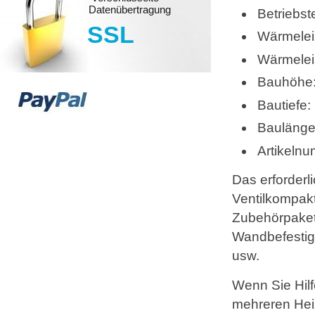
Datenübertragung
Betriebs
SSL
Wärmelei
Wärmelei
Bauhöhe
Bautiefe
Bauläng
Artikeln
Das erforderl
Ventilkompakt
Zubehörpaket 
Wandbefestig
usw.
Wenn Sie Hilf
mehreren Heiz