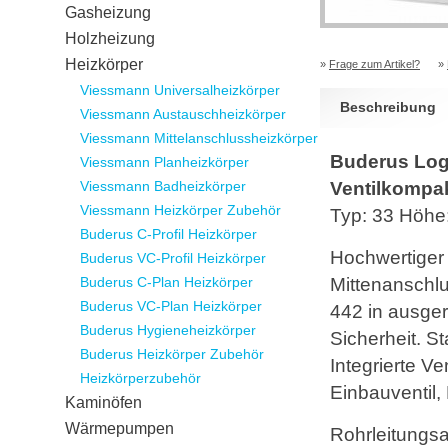
Gasheizung
Holzheizung
Heizkörper
»
Frage zum Artikel?
»
Viessmann Universalheizkörper
Beschreibung
Viessmann Austauschheizkörper
Viessmann Mittelanschlussheizkörper
Buderus Loga
Viessmann Planheizkörper
Viessmann Badheizkörper
Ventilkompak
Viessmann Heizkörper Zubehör
Typ: 33 Höh
Buderus C-Profil Heizkörper
Hochwertiger 
Buderus VC-Profil Heizkörper
Buderus C-Plan Heizkörper
Mittenanschlu
Buderus VC-Plan Heizkörper
442 in ausger
Buderus Hygieneheizkörper
Sicherheit. St
Buderus Heizkörper Zubehör
Integrierte Ve
Heizkörperzubehör
Einbauventil,
Kaminöfen
Wärmepumpen
Rohrleitungs