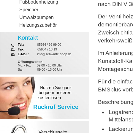
Fußbodenheizung
nach DIN V 38
Speicher
Der Ventilhei
Umwälzpumpen
demontierbar
Heizungszubehör
Zweischichtl
Kontakt
verkehrsweiß
Tel.:
05954 / 99 99 00
Fax.:
05954 / 13 19
Im Anlieferun
E-Mail.:
info@schwarte-shop.de
Kunststoff-K
Öffnungszeiten:
Mo. - Fr.:
09:00 - 18:00 Uhr
Montageschut
Sa.:
09:00 - 13:00 Uhr
Für die einf
Nutzen Sie ganz
BMSplus vorbe
bequem unseren
kostenlosen
Beschreibung
Rückruf Service
Logatren
Mittelans
Lackieru
Verschlüsselte