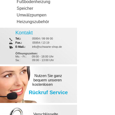
Fußbodenheizung
Speicher
Umwälzpumpen
Heizungszubehör
Kontakt
Tel.:
05954 / 99 99 00
Fax.:
05954 / 13 19
E-Mail.:
info@schwarte-shop.de
Öffnungszeiten:
Mo. - Fr.:
09:00 - 18:00 Uhr
Sa.:
09:00 - 13:00 Uhr
Nutzen Sie ganz
bequem unseren
kostenlosen
Rückruf Service
Verschlüsselte