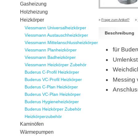
Gasheizung
Holzheizung
Heizkörper
»
Frage zum Artikel?
»
Viessmann Universalheizkörper
Beschreibung
Viessmann Austauschheizkörper
Viessmann Mittelanschlussheizkörper
für Buder
Viessmann Planheizkörper
Viessmann Badheizkörper
Umlenkst
Viessmann Heizkörper Zubehör
Weichdic
Buderus C-Profil Heizkörper
Messing v
Buderus VC-Profil Heizkörper
Buderus C-Plan Heizkörper
Anschlus
Buderus VC-Plan Heizkörper
Buderus Hygieneheizkörper
Buderus Heizkörper Zubehör
Heizkörperzubehör
Kaminöfen
Wärmepumpen