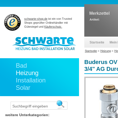
Merkzettel
schwarte-shop.de
ist ein von Trusted
Artikel:
Shops geprüfter Onlinehändler mit
Gütesiegel und
Käuferschutz.
Startseite
Mein 
Startseite
>
Heizung
>
He
Buderus OV 
Bad
3/4" AG Du
Heizung
Installation
Solar
weitere Unterkategorien: