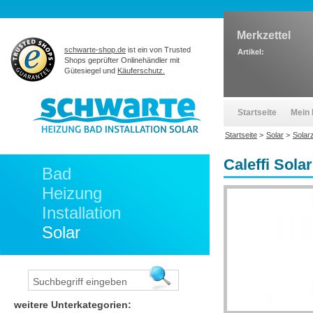
Merkzettel
schwarte-shop.de
ist ein von Trusted
Artikel:
Shops geprüfter Onlinehändler mit
Gütesiegel und
Käuferschutz.
Startseite
Mein 
Startseite
>
Solar
>
Solar
Caleffi Sola
Bad
Heizung
Installation
Solar
weitere Unterkategorien: