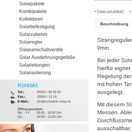
Solarpakete
Kombipakete
»
Frage zum Artikel?
»
Kollektoren
Beschreibung
Solarbefestigung
Solarzubehör
Strangregulie
Solarregler
l/min.
Solarumschaltventile
Solar Ausdehnungsgefäße
Bei jeder Sol
Solarleitungen
hierfür eignet
Solarisolierung
Regelung der 
mit hohen Tem
Kontakt
ausgelegt.
Tel.:
05954 / 99 99 00
Fax.:
05954 / 13 19
E-Mail.:
info@schwarte-shop.de
Mit diesem St
Öffnungszeiten:
Messen, Ables
Mo. - Fr.:
09:00 - 18:00 Uhr
Sa.:
09:00 - 13:00 Uhr
Durchflussmes
ausschaltbar,