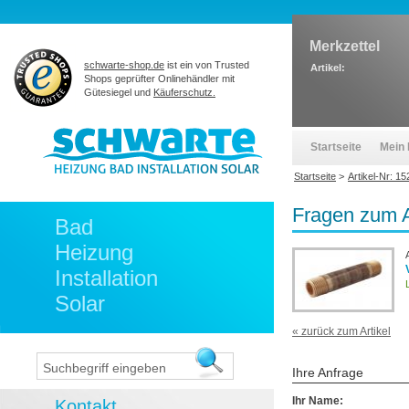
Merkzettel
schwarte-shop.de
ist ein von Trusted
Artikel:
Shops geprüfter Onlinehändler mit
Gütesiegel und
Käuferschutz.
Startseite
Mein 
Startseite
>
Artikel-Nr: 1
Fragen zum A
Bad
Heizung
Installation
Solar
« zurück zum Artikel
Ihre Anfrage
Ihr Name:
Kontakt