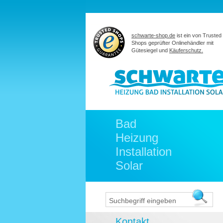
schwarte-shop.de
ist ein von Trusted
Shops geprüfter Onlinehändler mit
Gütesiegel und
Käuferschutz.
Bad
Heizung
Installation
Solar
Kontakt