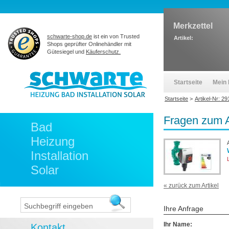
Merkzettel
schwarte-shop.de
ist ein von Trusted
Artikel:
Shops geprüfter Onlinehändler mit
Gütesiegel und
Käuferschutz.
Startseite
Mein 
Startseite
>
Artikel-Nr: 2
Fragen zum A
Bad
Heizung
Installation
Solar
« zurück zum Artikel
Ihre Anfrage
Ihr Name:
Kontakt