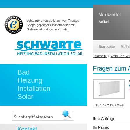
Merkzettel
schwarte-shop.de
ist ein von Trusted
Artikel:
Shops geprüfter Onlinehändler mit
Gütesiegel und
Käuferschutz.
Startseite
Mein 
Startseite
>
Artikel-Nr: 2
Fragen zum A
Bad
Heizung
Installation
Solar
« zurück zum Artikel
Ihre Anfrage
Ihr Name:
Kontakt