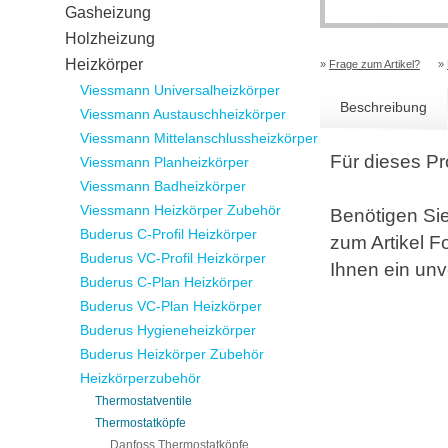
Gasheizung
Holzheizung
Heizkörper
»
Frage zum Artikel?
»
Viessmann Universalheizkörper
Beschreibung
Viessmann Austauschheizkörper
Viessmann Mittelanschlussheizkörper
Für dieses Pr
Viessmann Planheizkörper
Viessmann Badheizkörper
Viessmann Heizkörper Zubehör
Benötigen Si
Buderus C-Profil Heizkörper
zum Artikel F
Buderus VC-Profil Heizkörper
Ihnen ein unv
Buderus C-Plan Heizkörper
Buderus VC-Plan Heizkörper
Buderus Hygieneheizkörper
Buderus Heizkörper Zubehör
Heizkörperzubehör
Thermostatventile
Thermostatköpfe
Danfoss Thermostatköpfe