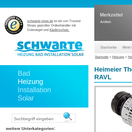
Merkzettel
schwarte-shop.de
ist ein von Trusted
Artikel:
Shops geprüfter Onlinehändler mit
Gütesiegel und
Käuferschutz.
Startseite
Mein 
Startseite
>
Heizung
>
He
Heimeier The
Bad
RAVL
Heizung
Installation
Solar
weitere Unterkategorien: