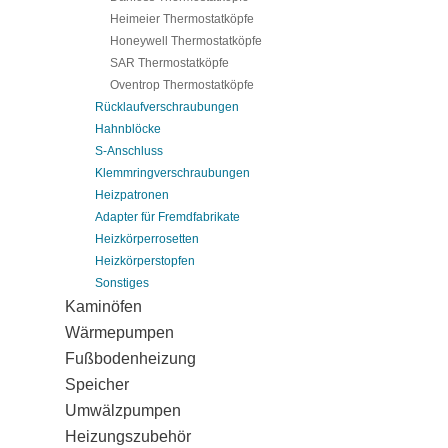
Heimeier Thermostatköpfe
Honeywell Thermostatköpfe
SAR Thermostatköpfe
Oventrop Thermostatköpfe
Rücklaufverschraubungen
Hahnblöcke
S-Anschluss
Klemmringverschraubungen
Heizpatronen
Adapter für Fremdfabrikate
Heizkörperrosetten
Heizkörperstopfen
Sonstiges
Kaminöfen
Wärmepumpen
Fußbodenheizung
Speicher
Umwälzpumpen
Heizungszubehör