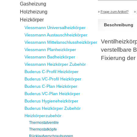
Gasheizung
Holzheizung
»
Frage zum Artikel?
»
Heizkörper
Beschreibung
Viessmann Universalheizkörper
Viessmann Austauschheizkörper
Ventilheizkör
Viessmann Mittelanschlussheizkörper
verstellbare 
Viessmann Planheizkörper
Viessmann Badheizkörper
Fixierung de
Viessmann Heizkörper Zubehör
Buderus C-Profil Heizkörper
Buderus VC-Profil Heizkörper
Buderus C-Plan Heizkörper
Buderus VC-Plan Heizkörper
Buderus Hygieneheizkörper
Buderus Heizkörper Zubehör
Heizkörperzubehör
Thermostatventile
Thermostatköpfe
Rücklaufverschraubungen