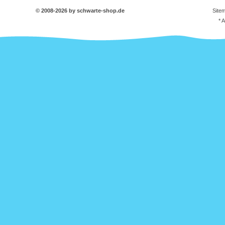
© 2008-2026 by schwarte-shop.de
Site
* 