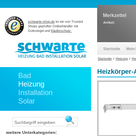
Merkzettel
schwarte-shop.de
ist ein von Trusted
Artikel:
Shops geprüfter Onlinehändler mit
Gütesiegel und
Käuferschutz.
Startseite
Mein 
Startseite
>
Heizung
>
He
Heizkörper-
Bad
Heizung
Installation
Solar
weitere Unterkategorien: