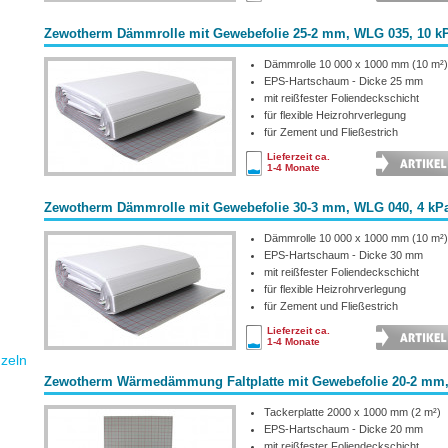
Zewotherm Dämmrolle mit Gewebefolie 25-2 mm, WLG 035, 10 k
Dämmrolle 10 000 x 1000 mm (10 m²)
EPS-Hartschaum - Dicke 25 mm
mit reißfester Foliendeckschicht
für flexible Heizrohrverlegung
für Zement und Fließestrich
Lieferzeit ca.
1-4 Monate
Zewotherm Dämmrolle mit Gewebefolie 30-3 mm, WLG 040, 4 kP
Dämmrolle 10 000 x 1000 mm (10 m²)
EPS-Hartschaum - Dicke 30 mm
mit reißfester Foliendeckschicht
für flexible Heizrohrverlegung
für Zement und Fließestrich
Lieferzeit ca.
1-4 Monate
zeln
Zewotherm Wärmedämmung Faltplatte mit Gewebefolie 20-2 mm,
Tackerplatte 2000 x 1000 mm (2 m²)
EPS-Hartschaum - Dicke 20 mm
mit reißfester Foliendeckschicht