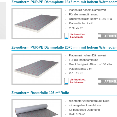
Zewotherm PUR-PE Dämmplatte 16+3 mm mit hohem Wärmedä
Platten mit hohem Dämmwert
Für die Innendämmung
Druckfestigkeit:
40 mm ≥ 150 kPa
Plattenfläche: 2 m²
VPE:
20
m²
Lieferzeit ca.
1-4 Monate
Zewotherm PUR-PE Dämmplatte 20+5 mm mit hohem Wärmedä
Platten mit hohem Dämmwert
Für die Innendämmung
Druckfestigkeit:
40 mm ≥ 150 kPa
Plattenfläche: 2 m²
VPE:
12
m²
Lieferzeit ca.
1-4 Monate
Zewotherm Rasterfolie 103 m² Rolle
reissfeste Verbundfolie auf Rolle
mit aufgedrucktem Muste
für bauseitige Dämmung
Rolle 103 m²