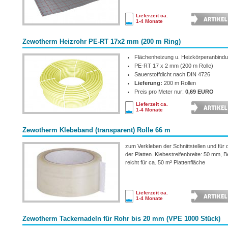
Lieferzeit ca.
1-4 Monate
Zewotherm Heizrohr PE-RT 17x2 mm (200 m Ring)
Flächenheizung u. Heizkörperanbind
PE-RT 17 x 2 mm (200 m Rolle)
Sauerstoffdicht nach DIN 4726
Lieferung:
200 m Rollen
Preis pro Meter nur:
0,69 EURO
Lieferzeit ca.
1-4 Monate
Zewotherm Klebeband (transparent) Rolle 66 m
zum Verkleben der Schnittstellen und für 
der Platten. Klebestreifenbreite: 50 mm, B
reicht für ca. 50 m² Plattenfläche
Lieferzeit ca.
1-4 Monate
Zewotherm Tackernadeln für Rohr bis 20 mm (VPE 1000 Stück)