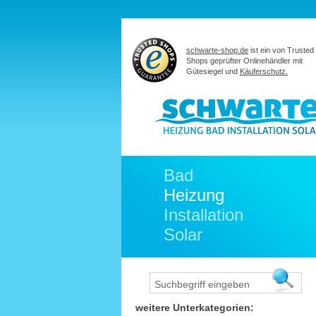
schwarte-shop.de
ist ein von Trusted
Shops geprüfter Onlinehändler mit
Gütesiegel und
Käuferschutz.
Bad
Heizung
Installation
Solar
weitere Unterkategorien: