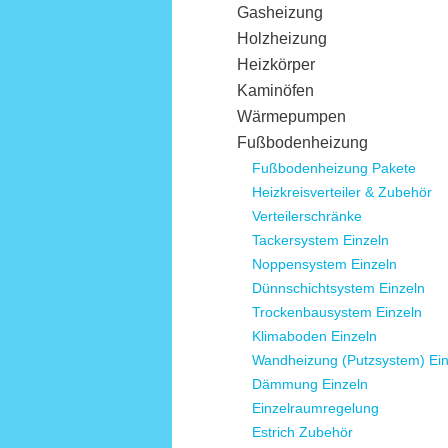
Gasheizung
Holzheizung
Heizkörper
Kaminöfen
Wärmepumpen
Fußbodenheizung
Fußbodenheizung Pakete
Heizkreisverteiler & Zubehör
Verteilerschränke
Tackersystem Einzeln
Noppensystem Einzeln
Dünnschichtsystem Einzeln
Trockenbausystem Einzeln
Klimaboden Einzeln
Wandheizung (Putzsystem) Ein
Dämmung Einzeln
Einzelraumregelung
Estrich Zubehör