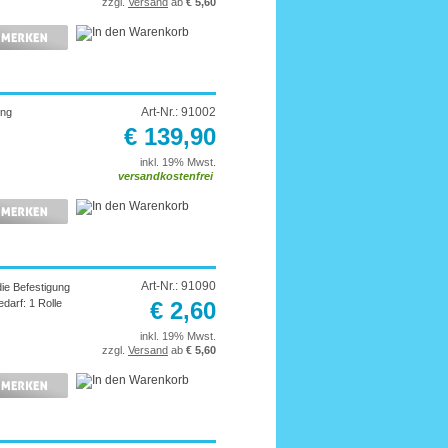
zzgl.
Versand
ab
€ 5,60
Art-Nr.: 91002
ung
€ 139,90
inkl. 19% Mwst.
versandkostenfrei
Art-Nr.: 91090
die Befestigung
edarf: 1 Rolle
€ 2,60
inkl. 19% Mwst.
zzgl.
Versand
ab
€ 5,60