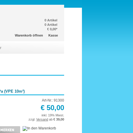
0 Artikel
0 Artikel
€ 0,00*
Warenkorb öffnen
Kasse
r
Pa (VPE 10m²)
Art-Nr.: 91300
€ 50,00
inkl. 19% Mwst.
zzgl.
Versand
ab
€ 39,00