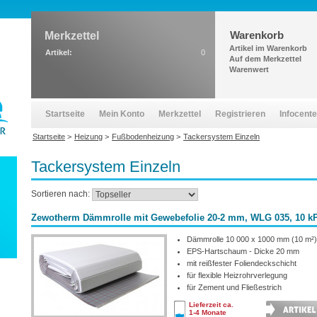
Warenkorb
Merkzettel
Artikel im Warenkorb
Artikel:
0
Auf dem Merkzettel
Warenwert
Startseite
Mein Konto
Merkzettel
Registrieren
Infocente
Startseite
>
Heizung
>
Fußbodenheizung
>
Tackersystem Einzeln
Tackersystem Einzeln
Sortieren nach:
Zewotherm Dämmrolle mit Gewebefolie 20-2 mm, WLG 035, 10 k
Dämmrolle 10 000 x 1000 mm (10 m²)
EPS-Hartschaum - Dicke 20 mm
mit reißfester Foliendeckschicht
für flexible Heizrohrverlegung
für Zement und Fließestrich
Lieferzeit ca.
1-4 Monate