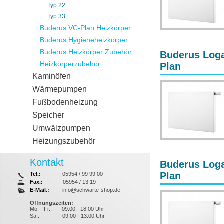
Typ 22
Typ 33
Buderus VC-Plan Heizkörper
Buderus Hygieneheizkörper
Buderus Heizkörper Zubehör
Buderus Loga
Heizkörperzubehör
Plan
Kaminöfen
Wärmepumpen
Fußbodenheizung
Speicher
Umwälzpumpen
Heizungszubehör
Kontakt
Buderus Loga
Plan
Tel.:
05954 / 99 99 00
Fax.:
05954 / 13 19
E-Mail.:
info@schwarte-shop.de
Öffnungszeiten:
Mo. - Fr.:
09:00 - 18:00 Uhr
Sa.:
09:00 - 13:00 Uhr