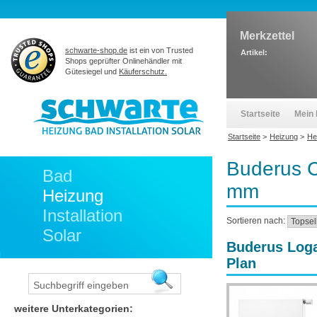
Merkzettel
schwarte-shop.de
ist ein von Trusted
Artikel:
Shops geprüfter Onlinehändler mit
Gütesiegel und
Käuferschutz.
Startseite
Mein 
Startseite
>
Heizung
>
He
Buderus C
Bad
mm
Heizung
Installation
Sortieren nach:
Solar
Buderus Loga
Plan
weitere Unterkategorien: