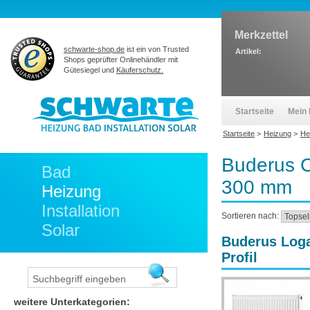
Merkzettel
schwarte-shop.de
ist ein von Trusted
Artikel:
Shops geprüfter Onlinehändler mit
Gütesiegel und
Käuferschutz.
Startseite
Mein 
Startseite
>
Heizung
>
He
Buderus C
Bad
300 mm
Heizung
Installation
Sortieren nach:
Solar
Buderus Loga
Profil
weitere Unterkategorien: