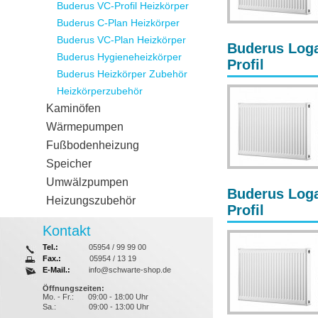
Buderus VC-Profil Heizkörper
Buderus C-Plan Heizkörper
Buderus VC-Plan Heizkörper
Buderus Loga
Buderus Hygieneheizkörper
Profil
Buderus Heizkörper Zubehör
Heizkörperzubehör
Kaminöfen
Wärmepumpen
Fußbodenheizung
Speicher
Umwälzpumpen
Buderus Loga
Heizungszubehör
Profil
Kontakt
Tel.:
05954 / 99 99 00
Fax.:
05954 / 13 19
E-Mail.:
info@schwarte-shop.de
Öffnungszeiten:
Mo. - Fr.:
09:00 - 18:00 Uhr
Sa.:
09:00 - 13:00 Uhr