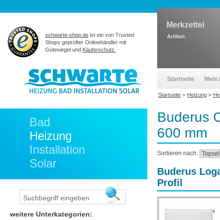
Merkzettel
schwarte-shop.de
ist ein von Trusted
Artikel:
Shops geprüfter Onlinehändler mit
Gütesiegel und
Käuferschutz.
Startseite
Mein 
Startseite
>
Heizung
>
He
Buderus C
Bad
600 mm
Heizung
Installation
Sortieren nach:
Solar
Buderus Loga
Profil
weitere Unterkategorien: