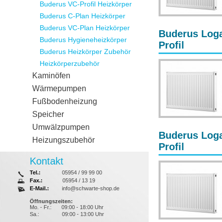
Buderus VC-Profil Heizkörper
Buderus C-Plan Heizkörper
Buderus VC-Plan Heizkörper
Buderus Loga
Buderus Hygieneheizkörper
Profil
Buderus Heizkörper Zubehör
Heizkörperzubehör
Kaminöfen
Wärmepumpen
Fußbodenheizung
Speicher
Umwälzpumpen
Buderus Loga
Heizungszubehör
Profil
Kontakt
Tel.:
05954 / 99 99 00
Fax.:
05954 / 13 19
E-Mail.:
info@schwarte-shop.de
Öffnungszeiten:
Mo. - Fr.:
09:00 - 18:00 Uhr
Sa.:
09:00 - 13:00 Uhr