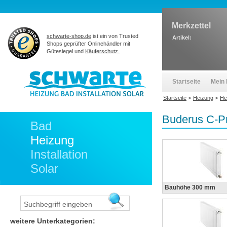
Merkzettel
schwarte-shop.de
ist ein von Trusted
Artikel:
Shops geprüfter Onlinehändler mit
Gütesiegel und
Käuferschutz.
Startseite
Mein 
Startseite
>
Heizung
>
He
Buderus C-Pr
Bad
Heizung
Installation
Solar
Bauhöhe 300 mm
weitere Unterkategorien: