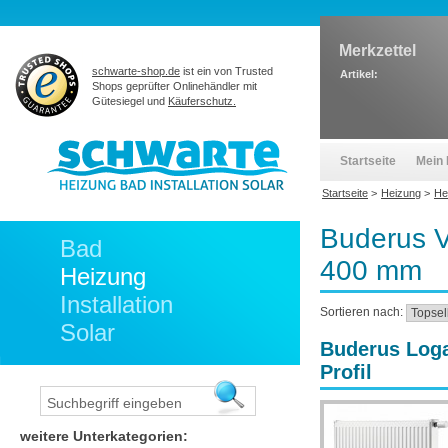
Merkzettel
schwarte-shop.de
ist ein von Trusted
Artikel:
Shops geprüfter Onlinehändler mit
Gütesiegel und
Käuferschutz.
Startseite
Mein 
Startseite
>
Heizung
>
He
Buderus V
Bad
400 mm
Heizung
Installation
Sortieren nach:
Solar
Buderus Loga
Profil
weitere Unterkategorien: