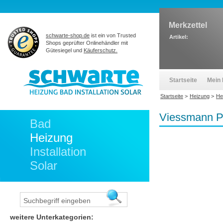
Merkzettel
schwarte-shop.de
ist ein von Trusted
Artikel:
Shops geprüfter Onlinehändler mit
Gütesiegel und
Käuferschutz.
Startseite
Mein 
Startseite
>
Heizung
>
He
Viessmann P
Bad
Heizung
Installation
Solar
weitere Unterkategorien: