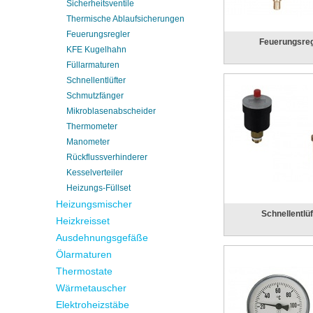
Sicherheitsventile
Thermische Ablaufsicherungen
Feuerungsregler
Feuerungsreg
KFE Kugelhahn
Füllarmaturen
Schnellentlüfter
Schmutzfänger
Mikroblasenabscheider
Thermometer
Manometer
Rückflussverhinderer
Kesselverteiler
Heizungs-Füllset
Heizungsmischer
Schnellentlüf
Heizkreisset
Ausdehnungsgefäße
Ölarmaturen
Thermostate
Wärmetauscher
Elektroheizstäbe