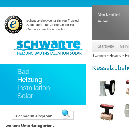
Merkzettel
schwarte-shop.de
ist ein von Trusted
Artikel:
Shops geprüfter Onlinehändler mit
Gütesiegel und
Käuferschutz.
Startseite
Mein 
Startseite
>
Heizung
>
He
Kesselzubeh
Bad
Heizung
Installation
Solar
weitere Unterkategorien: