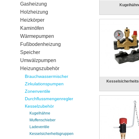
Gasheizung
Kugelhähn
Holzheizung
Heizkörper
Kaminöfen
Wärmepumpen
Fußbodenheizung
Speicher
Umwälzpumpen
Heizungszubehör
Brauchwassermischer
Kesselsicherheit
Zirkulationspumpen
Zonenventile
Durchflussmengenregler
Kesselzubehör
Kugelhähne
Muffenschieber
Ladeventile
Kesselsicherheitsgruppen