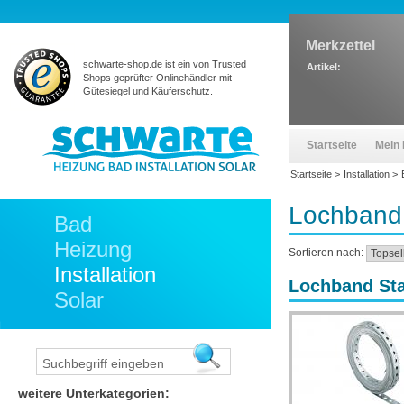
Merkzettel
schwarte-shop.de
ist ein von Trusted
Artikel:
Shops geprüfter Onlinehändler mit
Gütesiegel und
Käuferschutz.
Startseite
Mein 
Startseite
>
Installation
>
Lochband
Bad
Heizung
Sortieren nach:
Installation
Lochband Sta
Solar
weitere Unterkategorien: