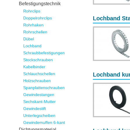
Befestigungstechnik
Rohrclips
Lochband Sta
Doppelrohrclips
Rohrhaken
Rohrschellen
Dübel
Lochband
Schraubbefestigungen
Stockschrauben
Kabelbinder
Schlauchschellen
Lochband kun
Holzschrauben
Spanplattenschrauben
Gewindestangen
Sechskant-Mutter
Gewindestift
Unterlegscheiben
Gewindemuffen 6-kant
Dichtungsmaterial