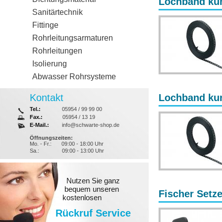
Lochband kun
Sanitärtechnik
Fittinge
Rohrleitungsarmaturen
Rohrleitungen
Isolierung
Abwasser Rohrsysteme
Kontakt
Lochband kun
Tel.:
05954 / 99 99 00
Fax.:
05954 / 13 19
E-Mail.:
info@schwarte-shop.de
Öffnungszeiten:
Mo. - Fr.:
09:00 - 18:00 Uhr
Sa.:
09:00 - 13:00 Uhr
Nutzen Sie ganz
bequem unseren
Fischer Setz
kostenlosen
Rückruf Service