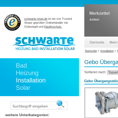
Merkzettel
schwarte-shop.de
ist ein von Trusted
Artikel:
Shops geprüfter Onlinehändler mit
Gütesiegel und
Käuferschutz.
Startseite
Mein 
Startseite
>
Installation
>
Gebo Überga
Bad
Heizung
Sortieren nach:
Installation
Gebo Übergangsstüc
Solar
weitere Unterkategorien: