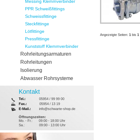
Messing Klemmverbinder
PPR Schweißfittings
Schweissfittinge
Steckfittinge
Lötfittinge
Angezeigte Seiten:
1
bis
1
Pressfittinge
Kunststoff Klemmverbinder
Rohrleitungsarmaturen
Rohrleitungen
Isolierung
Abwasser Rohrsysteme
Kontakt
Tel.:
05954 / 99 99 00
Fax.:
05954 / 13 19
E-Mail.:
info@schwarte-shop.de
Öffnungszeiten:
Mo. - Fr.:
09:00 - 18:00 Uhr
Sa.:
09:00 - 13:00 Uhr