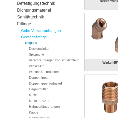
Deckenwink
Befestigungstechnik
Dichtungsmaterial
Sanitärtechnik
Fittinge
Gebo Verschraubungen
Gewindefittinge
Rotguss
Deckenwinkel
Spitzmuffe
Verschraubungen konisch dichtend
Winkel 45
Winkel 45°
Winkel 90°, reduziert
Doppelnippel
Doppelnippel reduziert
Gegenmutter
Muffe
Muffe reduziert
Hahnverlängerungen
Kappe