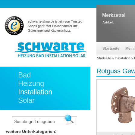
Merkzettel
schwarte-shop.de
ist ein von Trusted
Artikel:
Shops geprüfter Onlinehändler mit
Gütesiegel und
Käuferschutz.
Startseite
Mein 
Startseite
>
Installation
>
Rotguss Gewi
Bad
Heizung
Installation
Solar
weitere Unterkategorien: