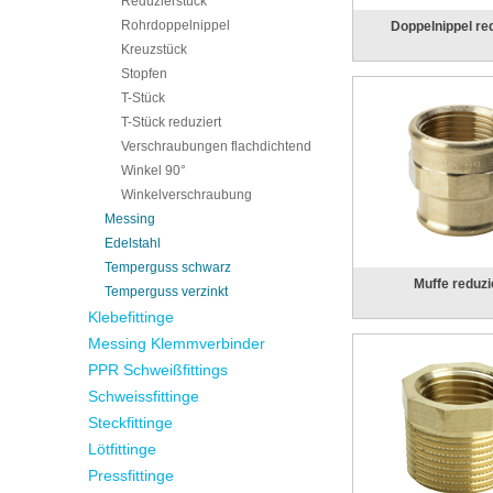
Reduzierstück
Rohrdoppelnippel
Doppelnippel re
Kreuzstück
Stopfen
T-Stück
T-Stück reduziert
Verschraubungen flachdichtend
Winkel 90°
Winkelverschraubung
Messing
Edelstahl
Temperguss schwarz
Muffe reduzi
Temperguss verzinkt
Klebefittinge
Messing Klemmverbinder
PPR Schweißfittings
Schweissfittinge
Steckfittinge
Lötfittinge
Pressfittinge