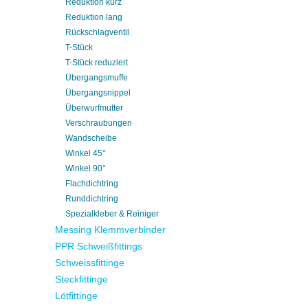
Reduktion kurz
Reduktion lang
Rückschlagventil
T-Stück
T-Stück reduziert
Übergangsmuffe
Übergangsnippel
Überwurfmutter
Verschraubungen
Wandscheibe
Winkel 45°
Winkel 90°
Flachdichtring
Runddichtring
Spezialkleber & Reiniger
Messing Klemmverbinder
PPR Schweißfittings
Schweissfittinge
Steckfittinge
Lötfittinge