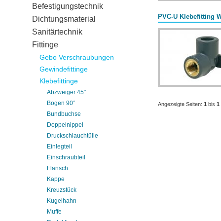
Befestigungstechnik
PVC-U Klebefitting 
Dichtungsmaterial
Sanitärtechnik
Fittinge
Gebo Verschraubungen
Gewindefittinge
Klebefittinge
Abzweiger 45°
Bogen 90°
Angezeigte Seiten:
1
bis
1
Bundbuchse
Doppelnippel
Druckschlauchtülle
Einlegteil
Einschraubteil
Flansch
Kappe
Kreuzstück
Kugelhahn
Muffe