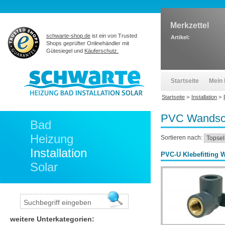
Merkzettel
schwarte-shop.de
ist ein von Trusted
Artikel:
Shops geprüfter Onlinehändler mit
Gütesiegel und
Käuferschutz.
Startseite
Mein 
Startseite
>
Installation
>
PVC Wandsc
Bad
Heizung
Sortieren nach:
Installation
PVC-U Klebefitting 
Solar
weitere Unterkategorien: