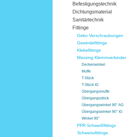
Befestigungstechnik
Dichtungsmaterial
Sanitärtechnik
Fittinge
Gebo Verschraubungen
Gewindefittinge
Klebefittinge
Messing Klemmverbinder
Deckenwinkel
Muffe
T-Stück
T-Stück IG
Übergangsmuffe
Übergangsstück
Übergangswinkel 90° AG
Übergangswinkel 90° IG
Winkel 90°
PPR Schweißfittings
Schweissfittinge