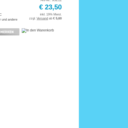
Art-Nr.: 93211
€ 23,50
inkl. 19% Mwst.
°C
zzgl.
Versand
ab
€ 5,60
r und andere