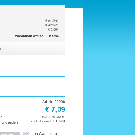
0 Artikel
0 Artikel
€ 0,00*
Warenkorb öffnen
Kasse
r
Art-Nr.: 93208
€ 7,09
inkl. 19% Mwst.
°C
zzgl.
Versand
ab
€ 5,60
r und andere