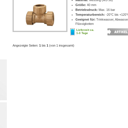
Material:
Messing (MS 58)
Größe:
40 mm
Betriebsdruck:
Max. 16 bar
Temperaturbereich:
-20°C bis +120
Geeignet für:
Trinkwasser, Abwasse
Flüssigkeiten
Lieferzeit ca.
1-3 Tage
Angezeigte Seiten:
1
bis
1
(von 1 insgesamt)