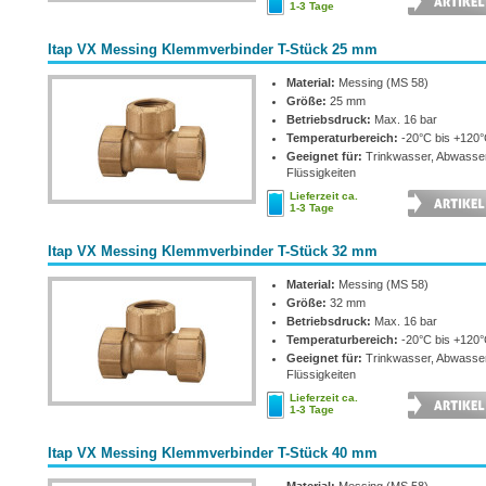
1-3 Tage
Itap VX Messing Klemmverbinder T-Stück 25 mm
Material:
Messing (MS 58)
Größe:
25 mm
Betriebsdruck:
Max. 16 bar
Temperaturbereich:
-20°C bis +120
Geeignet für:
Trinkwasser, Abwasse
Flüssigkeiten
Lieferzeit ca.
1-3 Tage
Itap VX Messing Klemmverbinder T-Stück 32 mm
Material:
Messing (MS 58)
Größe:
32 mm
Betriebsdruck:
Max. 16 bar
Temperaturbereich:
-20°C bis +120
Geeignet für:
Trinkwasser, Abwasse
Flüssigkeiten
Lieferzeit ca.
1-3 Tage
Itap VX Messing Klemmverbinder T-Stück 40 mm