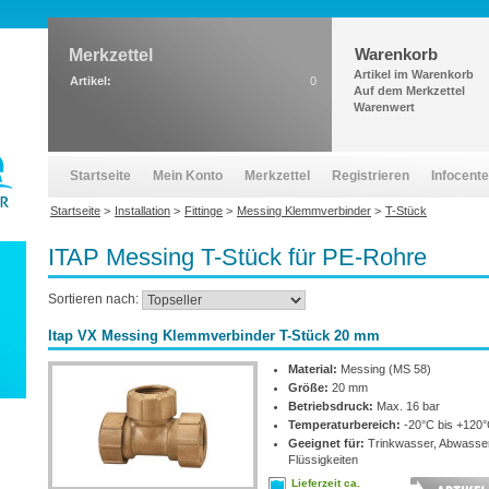
Warenkorb
Merkzettel
Artikel im Warenkorb
Artikel:
0
Auf dem Merkzettel
Warenwert
Startseite
Mein Konto
Merkzettel
Registrieren
Infocente
Startseite
>
Installation
>
Fittinge
>
Messing Klemmverbinder
>
T-Stück
ITAP Messing T-Stück für PE-Rohre
Sortieren nach:
Itap VX Messing Klemmverbinder T-Stück 20 mm
Material:
Messing (MS 58)
Größe:
20 mm
Betriebsdruck:
Max. 16 bar
Temperaturbereich:
-20°C bis +120
Geeignet für:
Trinkwasser, Abwasse
Flüssigkeiten
Lieferzeit ca.