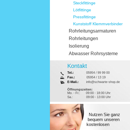
Steckfittinge
Lötfittinge
Pressfittinge
Kunststoff Klemmverbinder
Rohrleitungsarmaturen
Rohrleitungen
Isolierung
Abwasser Rohrsysteme
Kontakt
Tel.:
05954 / 99 99 00
Fax.:
05954 / 13 19
E-Mail.:
info@schwarte-shop.de
Öffnungszeiten:
Mo. - Fr.:
09:00 - 18:00 Uhr
Sa.:
09:00 - 13:00 Uhr
Nutzen Sie ganz
bequem unseren
kostenlosen