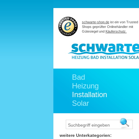
schwarte-shop.de
ist ein von Trusted
Shops geprüfter Onlinehändler mit
Gütesiegel und
Käuferschutz.
Bad
Heizung
Installation
Solar
weitere Unterkategorien: