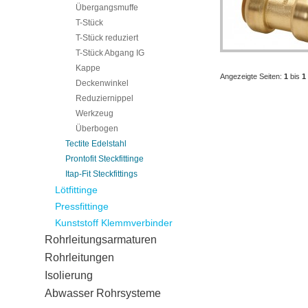
Übergangsmuffe
T-Stück
T-Stück reduziert
T-Stück Abgang IG
Kappe
Angezeigte Seiten:
1
bis
1
Deckenwinkel
Reduziernippel
Werkzeug
Überbogen
Tectite Edelstahl
Prontofit Steckfittinge
Itap-Fit Steckfittings
Lötfittinge
Pressfittinge
Kunststoff Klemmverbinder
Rohrleitungsarmaturen
Rohrleitungen
Isolierung
Abwasser Rohrsysteme