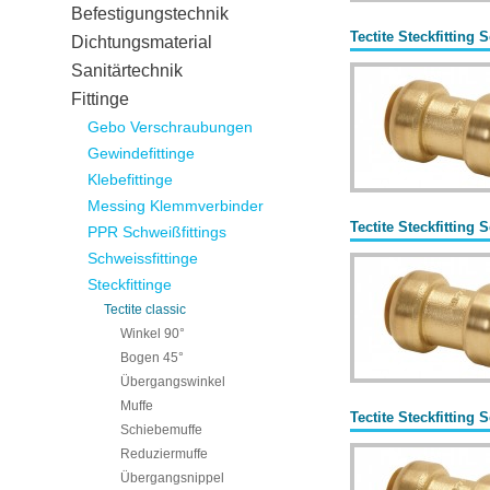
Befestigungstechnik
Tectite Steckfitting
Dichtungsmaterial
Sanitärtechnik
Fittinge
Gebo Verschraubungen
Gewindefittinge
Klebefittinge
Messing Klemmverbinder
Tectite Steckfitting
PPR Schweißfittings
Schweissfittinge
Steckfittinge
Tectite classic
Winkel 90°
Bogen 45°
Übergangswinkel
Muffe
Tectite Steckfitting
Schiebemuffe
Reduziermuffe
Übergangsnippel