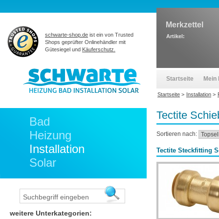
Merkzettel
schwarte-shop.de
ist ein von Trusted
Artikel:
Shops geprüfter Onlinehändler mit
Gütesiegel und
Käuferschutz.
Startseite
Mein 
Startseite
>
Installation
>
Tectite Schi
Bad
Heizung
Sortieren nach:
Installation
Tectite Steckfitting
Solar
weitere Unterkategorien: