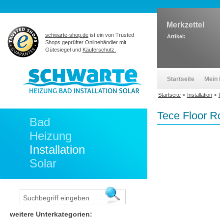
Merkzettel
schwarte-shop.de
ist ein von Trusted
Artikel:
Shops geprüfter Onlinehändler mit
Gütesiegel und
Käuferschutz.
Startseite
Mein 
Startseite
>
Installation
>
Tece Floor R
Bad
Heizung
Installation
Solar
weitere Unterkategorien: