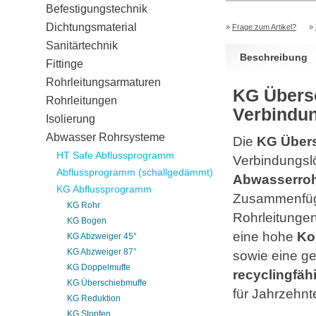
Befestigungstechnik
Dichtungsmaterial
»
Frage zum Artikel?
»
Sanitärtechnik
Beschreibung
Fittinge
Rohrleitungsarmaturen
KG Übersc
Rohrleitungen
Verbindun
Isolierung
Abwasser Rohrsysteme
Die
KG Über
HT Safe Abflussprogramm
Verbindungsl
Abflussprogramm (schallgedämmt)
Abwasserro
KG Abflussprogramm
Zusammenfüg
KG Rohr
Rohrleitungen
KG Bogen
eine hohe
Ko
KG Abzweiger 45°
KG Abzweiger 87°
sowie eine g
KG Doppelmuffe
recyclingfäh
KG Überschiebmuffe
für Jahrzehnt
KG Reduktion
KG Stopfen