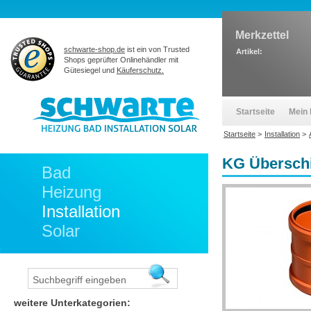
Merkzettel
schwarte-shop.de
ist ein von Trusted
Artikel:
Shops geprüfter Onlinehändler mit
Gütesiegel und
Käuferschutz.
Startseite
Mein 
Startseite
>
Installation
>
KG Übersch
Bad
Heizung
Installation
Solar
weitere Unterkategorien: