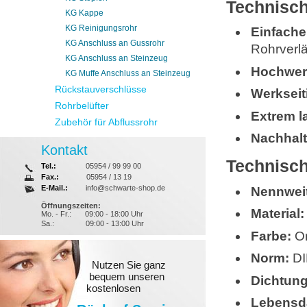
Technisch
KG Kappe
KG Reinigungsrohr
Einfache 
KG Anschluss an Gussrohr
Rohrverl
KG Anschluss an Steinzeug
Hochwer
KG Muffe Anschluss an Steinzeug
Rückstauverschlüsse
Werkseit
Rohrbelüfter
Extrem l
Zubehör für Abflussrohr
Nachhalt
Kontakt
Technisch
Tel.:
05954 / 99 99 00
Fax.:
05954 / 13 19
E-Mail.:
info@schwarte-shop.de
Nennwei
Öffnungszeiten:
Material:
Mo. - Fr.:
09:00 - 18:00 Uhr
Sa.:
09:00 - 13:00 Uhr
Farbe:
Or
Norm:
DI
Nutzen Sie ganz
bequem unseren
Dichtung
kostenlosen
Lebensd