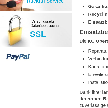
Rückruf Service
Garantie
Recyclin
Verschlüsselte
Einsatzb
Datenübertragung
Einsatzb
SSL
Die
KG Über
Reparatu
Verbindu
Kanalroh
Erweiter
Installa
Dank ihrer
la
der
hohen Be
zuverlässige 