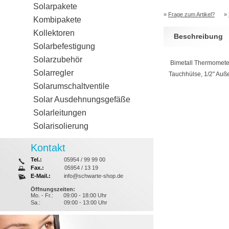
Solarpakete
»
Frage zum Artikel?
»
Kombipakete
Kollektoren
Beschreibung
Solarbefestigung
Solarzubehör
Bimetall Thermometer
Solarregler
Tauchhülse, 1/2" Auße
Solarumschaltventile
Solar Ausdehnungsgefäße
Solarleitungen
Solarisolierung
Kontakt
Tel.:
05954 / 99 99 00
Fax.:
05954 / 13 19
E-Mail.:
info@schwarte-shop.de
Öffnungszeiten:
Mo. - Fr.:
09:00 - 18:00 Uhr
Sa.:
09:00 - 13:00 Uhr