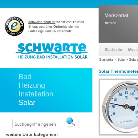
Merkzettel
schwarte-shop.de
ist ein von Trusted
Artikel:
Shops geprüfter Onlinehändler mit
Gütesiegel und
Käuferschutz.
Startseite
Mein 
Startseite
>
Solar
>
Solar
Solar Thermometer
Bad
Heizung
Installation
Solar
weitere Unterkategorien: