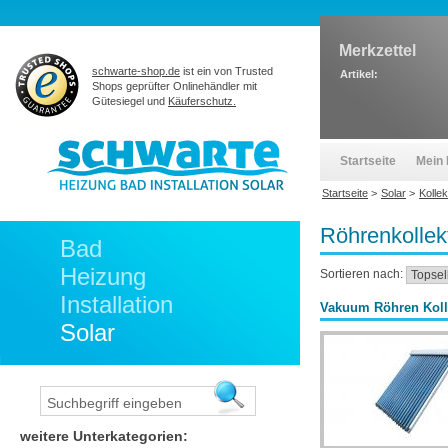
Merkzettel
schwarte-shop.de
ist ein von Trusted
Artikel:
Shops geprüfter Onlinehändler mit
Gütesiegel und
Käuferschutz.
Startseite
Mein 
Startseite
>
Solar
>
Kolle
Röhrenkollek
Bad
Heizung
Sortieren nach:
Installation
Vakuum Röhren Koll
Solar
weitere Unterkategorien: