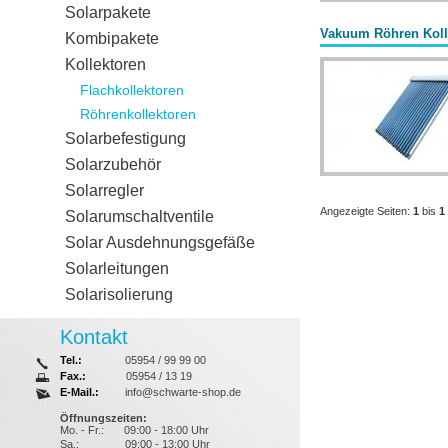
Solarpakete
Vakuum Röhren Koll
Kombipakete
Kollektoren
Flachkollektoren
Röhrenkollektoren
Solarbefestigung
Solarzubehör
Solarregler
Angezeigte Seiten:
1
bis
1
Solarumschaltventile
Solar Ausdehnungsgefäße
Solarleitungen
Solarisolierung
Kontakt
Tel.:
05954 / 99 99 00
Fax.:
05954 / 13 19
E-Mail.:
info@schwarte-shop.de
Öffnungszeiten:
Mo. - Fr.:
09:00 - 18:00 Uhr
Sa.:
09:00 - 13:00 Uhr